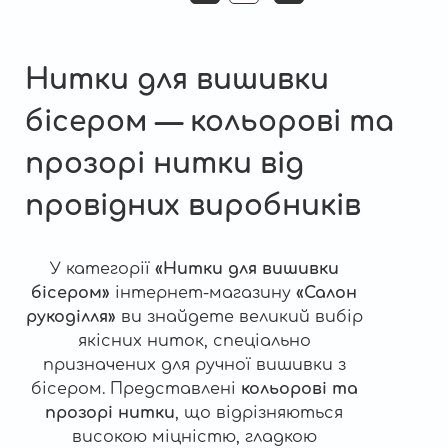
на
сторінка
сторінки
Нитки для вишивки
бісером — кольорові та
прозорі нитки від
провідних виробників
У категорії
«Нитки для вишивки
бісером»
інтернет-магазину
«Салон
рукоділля»
ви знайдете великий вибір
якісних ниток, спеціально
призначених для ручної вишивки з
бісером. Представлені
кольорові та
прозорі нитки
, що відрізняються
високою міцністю, гладкою