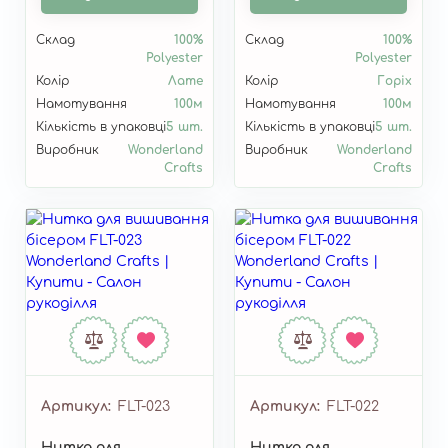
Склад
100%
Склад
100%
Polyester
Polyester
Колір
Лате
Колір
Горіх
Намотування
100м
Намотування
100м
Кількість в упаковці
5 шт.
Кількість в упаковці
5 шт.
Виробник
Wonderland
Виробник
Wonderland
Crafts
Crafts
Артикул
FLT-023
Артикул
FLT-022
Нитка для
Нитка для