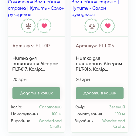
Артикул
FLT-017
Артикул
FLT-016
Нитка для
Нитка для
вишивання бісером
вишивання бісером
FLT-017. Колір:
FLT-016. Колір
"Салатовий"
зелений"
20 грн
20 грн
Додати в кошик
Додати в кошик
Колір:
Салатовий
Колір:
Зелений
Намотування
100 м
Намотування
100 м
Виробник
Wonderland
Виробник
Wonderland
Crafts
Crafts