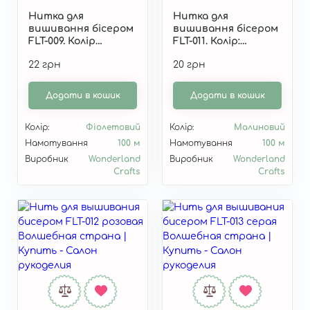
Нитка для
Нитка для
вишивання бісером
вишивання бісером
FLT-009. Колір
FLT-011. Колір:
фіолетовий"
"Малиновий"
22 грн
20 грн
Додати в кошик
Додати в кошик
Колір:
Фіолетовий
Колір:
Малиновий
Намотування
100 м
Намотування
100 м
Виробник
Wonderland
Виробник
Wonderland
Crafts
Crafts