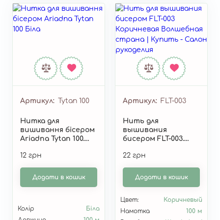
Артикул
Tytan 100
Артикул
FLT-003
Нитка для
Нить для
вишивання бісером
вышивания
Ariadna Tytan 100.
бисером FLT-003.
Біла 2500 100м
Цвет: "Коричневый"
12 грн
22 грн
Додати в кошик
Додати в кошик
Цвет:
Коричневый
Колір
Біла
Намотка
100 м
Довжина
100 м