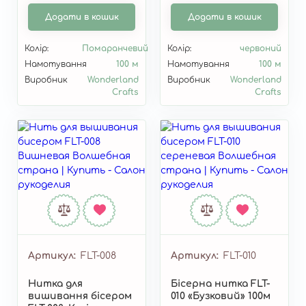
Додати в кошик
Додати в кошик
Колір:
Помаранчевий
Колір:
червоний
Намотування
100 м
Намотування
100 м
Виробник
Wonderland
Виробник
Wonderland
Crafts
Crafts
Артикул
FLT-008
Артикул
FLT-010
Нитка для
Бісерна нитка FLT-
вишивання бісером
010 «Бузковий» 100м