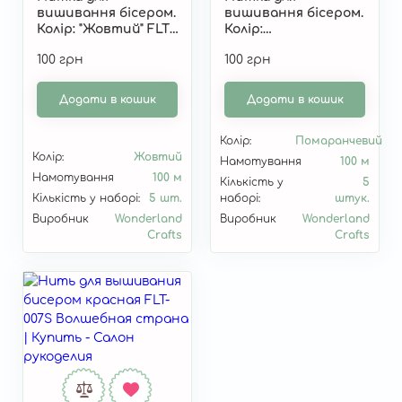
вишивання бісером.
вишивання бісером.
Колір: "Жовтий" FLT-
Колір:
005S
"Помаранчевий" FLT-
100 грн
100 грн
006S
Додати в кошик
Додати в кошик
Колір:
Помаранчевий
Колір:
Жовтий
Намотування
100 м
Намотування
100 м
Кількість у
5
Кількість у наборі:
5 шт.
наборі:
штук.
Виробник
Wonderland
Виробник
Wonderland
Crafts
Crafts