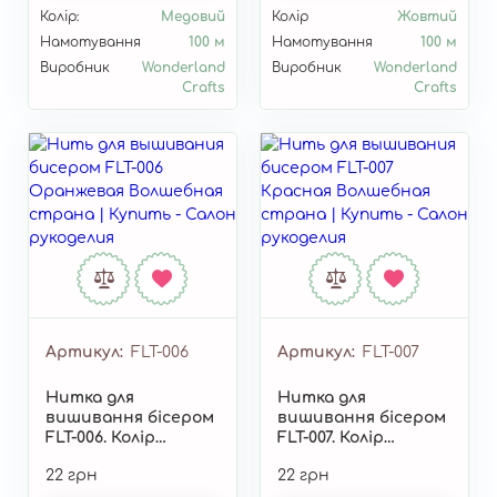
Колір:
Медовий
Колір
Жовтий
Намотування
100 м
Намотування
100 м
Виробник
Wonderland
Виробник
Wonderland
Crafts
Crafts
Артикул
FLT-006
Артикул
FLT-007
Нитка для
Нитка для
вишивання бісером
вишивання бісером
FLT-006. Колір
FLT-007. Колір
помаранчевий"
червоний"
22 грн
22 грн