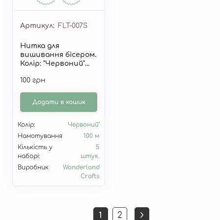
Артикул
FLT-007S
Нитка для
вишивання бісером.
Колір: "Червоний"
FLT-007S
100 грн
Додати в кошик
Колір:
Червоний"
Намотування
100 м
Кількість у
5
наборі:
штук.
Виробник
Wonderland
Crafts
Розбивка
1
2
Поточна
Страница