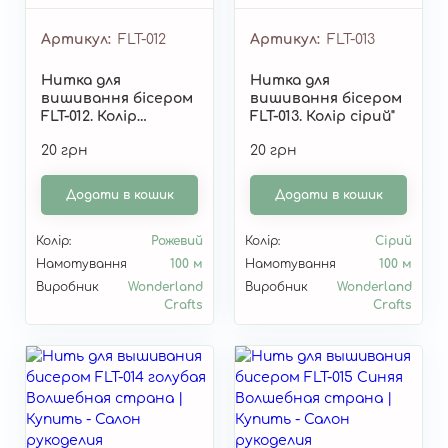
Артикул
FLT-012
Артикул
FLT-013
Нитка для
Нитка для
вишивання бісером
вишивання бісером
FLT-012. Колір
FLT-013. Колір сірий"
рожевий"
20 грн
20 грн
Додати в кошик
Додати в кошик
Колір:
Рожевий
Колір:
Сірий
Намотування
100 м
Намотування
100 м
Виробник
Wonderland
Виробник
Wonderland
Crafts
Crafts