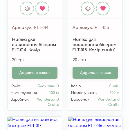
Артикул
FLT-014
Артикул
FLT-015
Нитка для
Нитка для
вишивання бісером
вишивання бісером
FLT-014. Колір
FLT-015. Колір синій"
блакитний"
20 грн
20 грн
Додати в кошик
Додати в кошик
Колір:
Блакитний
Колір:
Синій
Намотування
100 м
Намотування
100 м
Виробник
Wonderland
Виробник
Wonderland
Crafts
Crafts