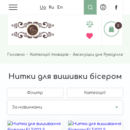
Ua
Ru
En
0
Головна
Рядок
Категорії товарів
Аксесуари для Рукоділля
Н
навіґації
Нитки для вишивки бісером
Фільтр
Категорії