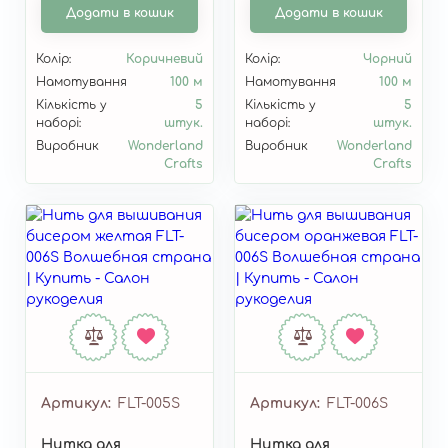
Додати в кошик
Додати в кошик
Колір:
Коричневий
Колір:
Чорний
Намотування
100 м
Намотування
100 м
Кількість у
5
Кількість у
5
наборі:
штук.
наборі:
штук.
Виробник
Wonderland
Виробник
Wonderland
Crafts
Crafts
Артикул
FLT-005S
Артикул
FLT-006S
Нитка для
Нитка для