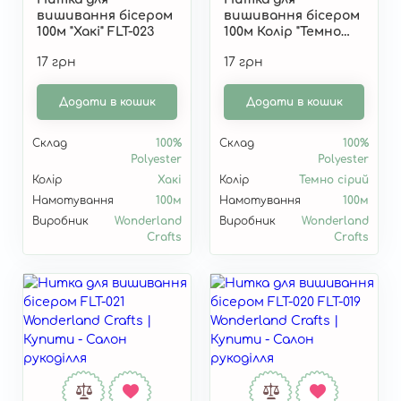
вишивання бісером
вишивання бісером
100м "Хакі" FLT-023
100м Колір "Темно
сірий"" FLT-022
17 грн
17 грн
Додати в кошик
Додати в кошик
Склад
100%
Склад
100%
Polyester
Polyester
Колір
Хакі
Колір
Темно сірий
Намотування
100м
Намотування
100м
Виробник
Wonderland
Виробник
Wonderland
Crafts
Crafts