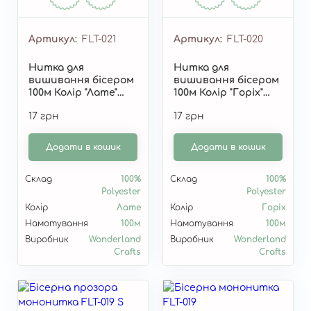
Артикул
FLT-021
Артикул
FLT-020
Нитка для
Нитка для
вишивання бісером
вишивання бісером
100м Колір "Лате"
100м Колір "Горіх"
FLT-021
FLT-020
17 грн
17 грн
Додати в кошик
Додати в кошик
Склад
100%
Склад
100%
Polyester
Polyester
Колір
Лате
Колір
Горіх
Намотування
100м
Намотування
100м
Виробник
Wonderland
Виробник
Wonderland
Crafts
Crafts