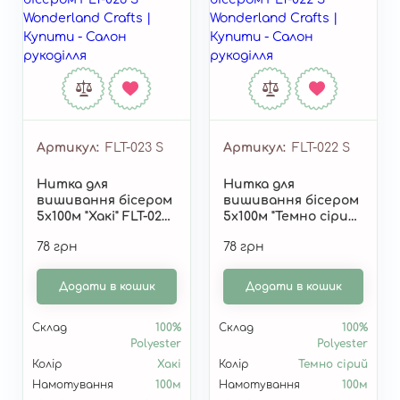
Артикул
FLT-023 S
Артикул
FLT-022 S
Нитка для
Нитка для
вишивання бісером
вишивання бісером
5х100м "Хакі" FLT-023
5х100м "Темно сірий"
S
FLT-022 S
78 грн
78 грн
Додати в кошик
Додати в кошик
Склад
100%
Склад
100%
Polyester
Polyester
Колір
Хакі
Колір
Темно сірий
Намотування
100м
Намотування
100м