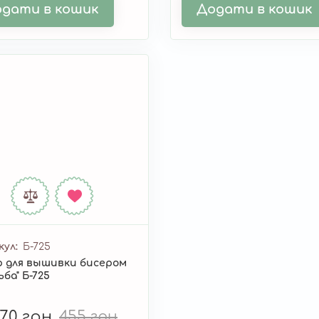
дати в кошик
Додати в кошик
кул
Б-725
 для вышивки бисером
ьба" Б-725
,70 грн
455 грн