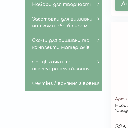
До
Набори для творчості
Заготовки для вишивки
нитками або бісером
Схеми для вишивки та
комплекти матеріалів
Спиці, гачки та
аксесуари для в'язання
Фелтінг / валяння з вовни
Арти
Набор
"Свад
336