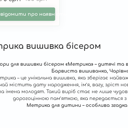
відомити про наявність
рика вишивка бісером
ори для вишивки бісером «Метрика» – дитячі та в
Барвиста вишиванка, Чарівн
трика – це унікальна вишивка, яка зберігає найв
чай містить дату народження, ім’я, вагу, зріст н
а імена молодят. Такий виріб стає не лише чудов
дорогоцінною пам’яткою, яка передається з п
Метрика для дитини – особлива згадка