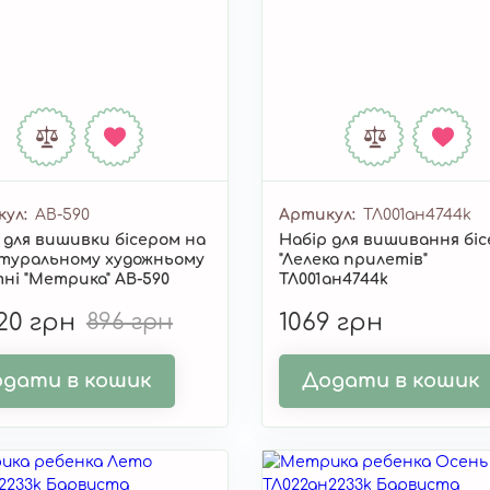
кул
AB-590
Артикул
ТЛ001ан4744k
 для вишивки бісером на
Набір для вишивання бі
туральному художньому
"Лелека прилетів"
ні "Метрика" AB-590
ТЛ001ан4744k
,20 грн
896 грн
1069 грн
дати в кошик
Додати в кошик