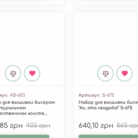
кул
AB-603
Артикул
Б-675
 для вышивки бисером
Набор для вышивки бис
атуральном
"Ах, эта свадьба!" Б-675
ественном холсте
ика для девочки" AB-603
,85 грн
403 грн
640,10 грн
865 гр