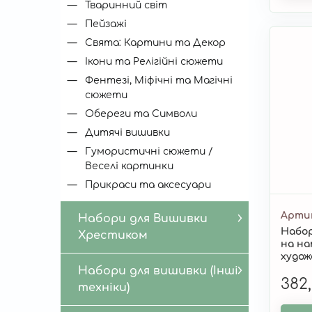
Тваринний світ
Пейзажі
Свята: Картини та Декор
Ікони та Релігійні сюжети
Фентезі, Міфічні та Магічні
сюжети
Обереги та Символи
Дитячі вишивки
Гумористичні сюжети /
Веселі картинки
Прикраси та аксесуари
Арти
Набори для Вишивки
Набор
Хрестиком
на н
худож
"Метр
Набори для вишивки (Інші
382
техніки)