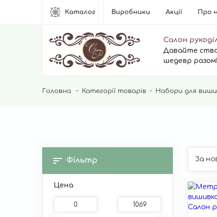
Основна
Каталог
Виробники
Акції
Про 
навіґація
Салон рукоді
Давайте ств
шедевр разом
Рядок
Головна
Категорії товарів
Набори для виши
навіґації
Фільтр
Цена