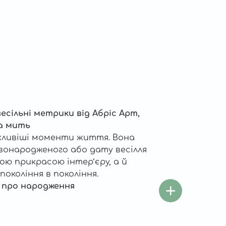
есільні метрики від Абріс Арт,
а мить
ажливіші моменти життя. Вона
овонародженого або дату весілля
ою прикрасою інтер’єру, а й
окоління в покоління.
 про народження