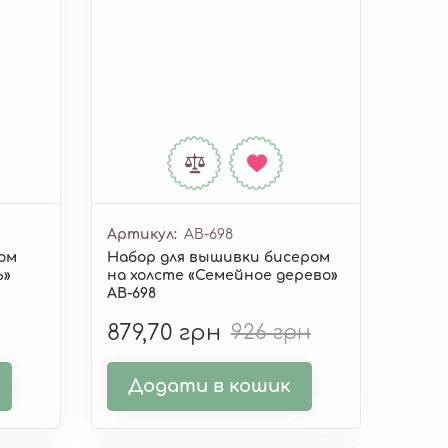
Артикул
AB-698
ром
Набор для вышивки бисером
ь»
на холсте «Семейное дерево»
AB-698
879,70 грн
926 грн
Додати в кошик