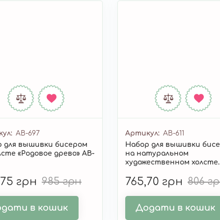
кул
AB-697
Артикул
AB-611
 для вышивки бисером
Набор для вышивки бис
лсте «Родовое древо» AB-
на натуральном
художественном холсте
"Свадебная метрика" AB-
,75 грн
985 грн
765,70 грн
806 г
дати в кошик
Додати в кошик