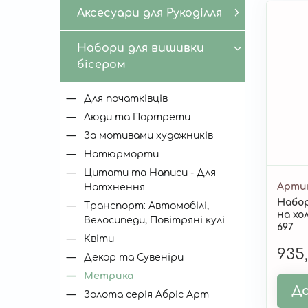
Аксесуари для Рукоділля
Набори для вишивки
бісером
Для початківців
Люди та Портрети
За мотивами художників
Натюрморти
Цитати та Написи - Для
Арти
Натхнення
Набор
Транспорт: Автомобілі,
на хо
Велосипеди, Повітряні кулі
697
Квіти
935
Декор та Сувеніри
Метрика
До
Золота серія Абріс Арт