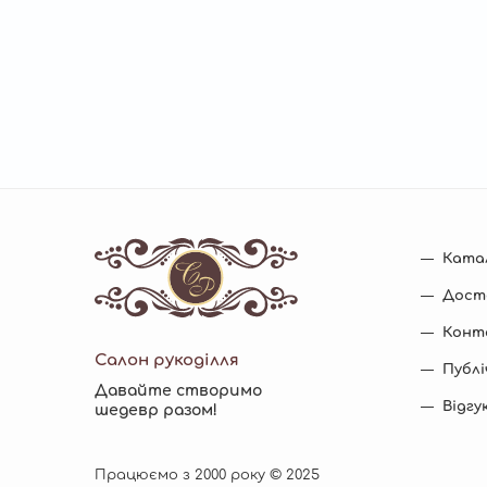
Ката
Мен
нижн
Дост
коло
Конт
Салон рукоділля
Публ
Давайте створимо
Відгу
шедевр разом!
Працюємо з 2000 року © 2025