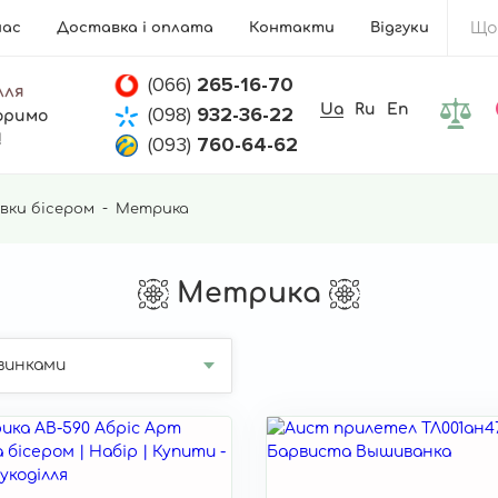
нас
Доставка і оплата
Контакти
Відгуки
(066)
265-16-70
лля
Ua
Ru
En
(098)
932-36-22
оримо
!
(093)
760-64-62
вки бісером
Метрика
Метрика