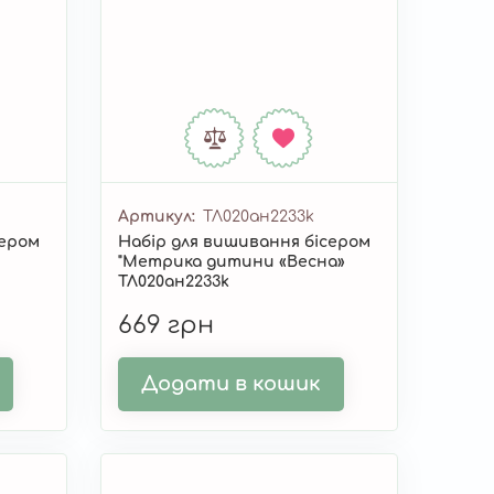
Артикул
ТЛ020ан2233k
сером
Набір для вишивання бісером
"Метрика дитини «Весна»
ТЛ020ан2233k
669 грн
Додати в кошик