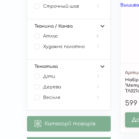
Строчный шов
1
Тканина / Канва
Атлас
4
Художнє полотно
1
Тематика
Арти
Діти
1
Набір
"Метр
Дерева
1
ТЛ021
Весілля
1
599
До
Категорії товарів