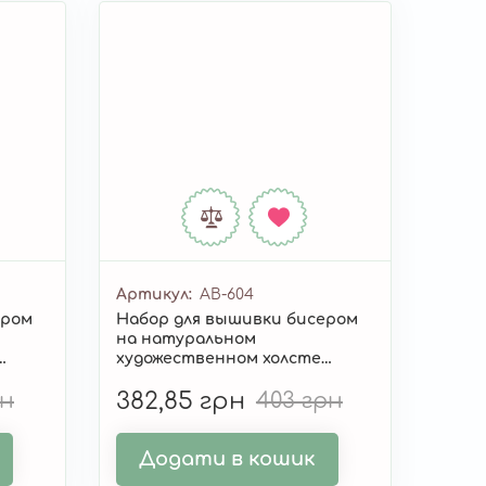
Артикул
AB-604
ером
Набор для вышивки бисером
на натуральном
художественном холсте
611
"Метрика для мальчика" AB-604
рн
382,85 грн
403 грн
Додати в кошик