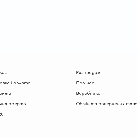
лог
Розпродаж
ю
ього
авка і оплата
Про нас
нтитулу
акти
Виробники
ічна оферта
Обмін та повернення тов
ки