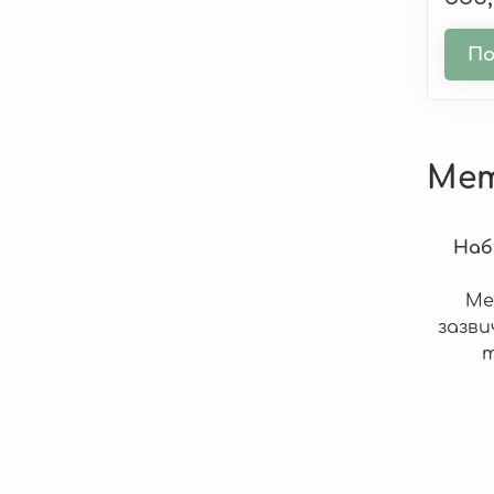
По
Мет
Наб
Ме
зазви
т