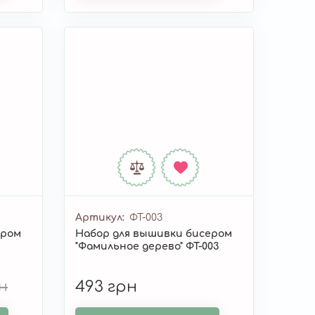
Артикул
ФТ-003
ером
Набор для вышивки бисером
"Фамильное дерево" ФТ-003
н
493 грн