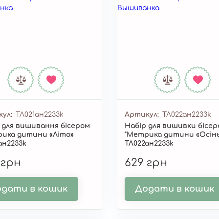
кул
ТЛ021ан2233k
Артикул
ТЛ022ан2233k
 для вишивання бісером
Набір для вишивки бісе
ика дитини «Літо»
"Метрика дитини «Осін
ан2233k
ТЛ022ан2233k
 грн
629 грн
дати в кошик
Додати в кошик