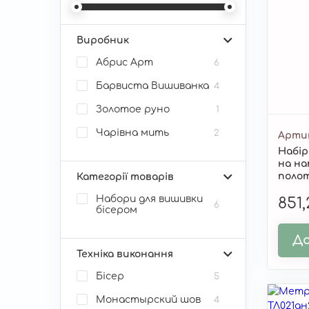
Виробник
Абрис Арт
6
Барвиста Вишиванка
4
Золотое руно
1
Чарівна мить
2
Арти
Набір
на на
полот
Категорії товарів
Набори для вишивки
851
6
бісером
До
Техніка виконання
Бісер
5
Монастырский шов
4