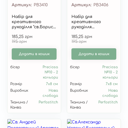
Артикул
РВ3410
Артикул
РВ3406
Набір для
Набір для
креативного
креативного
рукоділля "св.Бориса
рукоділля
Благовірний Князь"
"св.Антоній
185,25 грн
185,25 грн
РВ3410
Великий" РВ3406
195 грн
195 грн
Додати в кошик
Додати в кошик
бісер
Preciosa
бісер
Preciosa
№10 - 2
№10 - 2
кольори
кольори
Розмір
7х8 см
Розмір
7х8 см
Виробник
Нова
Виробник
Нова
слобода
слобода
Тканина /
Perfostitch
Тканина /
Perfostitch
Канва
Канва