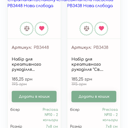
Артикул
РВ3448
Артикул
РВ3438
Набір для
Набір для
креативного
креативного
рукоділля
рукоділля "Св.
"Св.Феодор
Михайло
185,25 грн
185,25 грн
Стратілат.Велікомученік"
Святитель
195 грн
195 грн
РВ3448
Київський" РВ3438
Додати в кошик
Додати в кошик
бісер
Preciosa
бісер
Preciosa
№10 - 2
№10 - 2
кольори
кольори
Розмір
7х8 см
Розмір
7х8 см