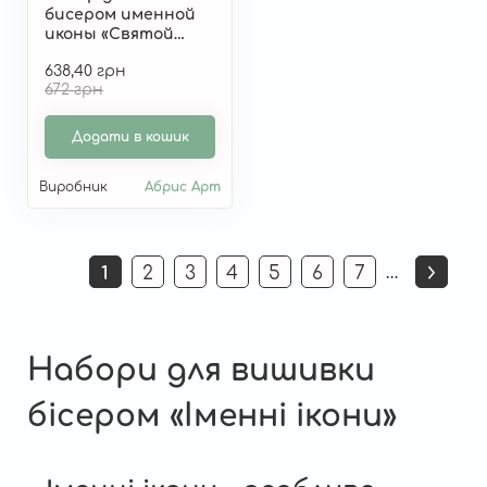
бисером именной
иконы «Святой
Мирон» AA-139
638,40 грн
672 грн
Додати в кошик
Виробник
Абрис Арт
Розбивка
…
1
2
3
4
5
6
7
Поточна
Страница
Страница
Страница
Страница
Страница
Страница
на
сторінка
сторінки
Набори для вишивки
бісером «Іменні ікони»