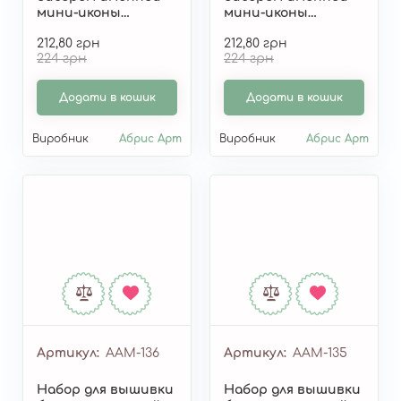
мини-иконы
мини-иконы
«Святой
«Святой Платон»
212,80 грн
212,80 грн
Ростислав» AAM-138
AAM-137
224 грн
224 грн
Додати в кошик
Додати в кошик
Виробник
Абрис Арт
Виробник
Абрис Арт
Артикул
AAM-136
Артикул
AAM-135
Набор для вышивки
Набор для вышивки