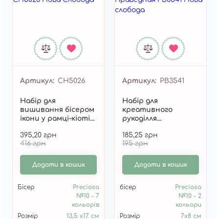
Артикул
СН5026
Артикул
РВ3541
Набір для
Набір для
вишивання бісером
креативного
ікони у рамці-кіоті
рукоділля
"Св. Мц. Галина
"Св.Єлизавети
395,20 грн
185,25 грн
Корінфська" СН5026
Праведна" РВ3541
416 грн
195 грн
Додати в кошик
Додати в кошик
Бісер
Preciosa
бісер
Preciosa
№10 - 7
№10 - 2
кольорів
кольори
Розмір
13,5 х17 см
Розмір
7х8 см