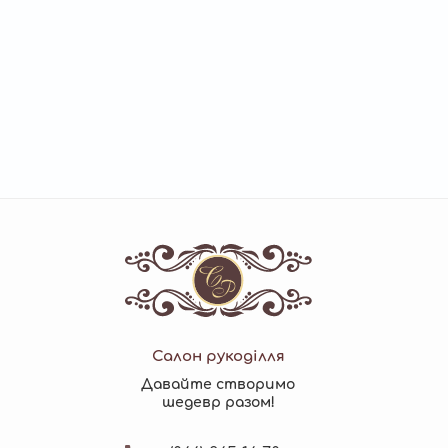
Салон рукоділля
Давайте створимо
шедевр разом!