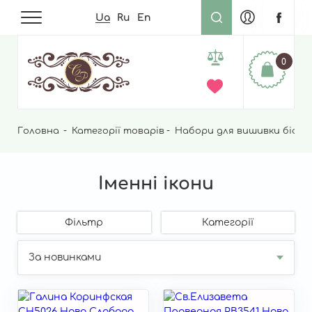
Ua
Ru
En
0
Головна
Рядок
Категорії товарів
Набори для вишивки бісер
навіґації
Іменні ікони
Фільтр
Категорії