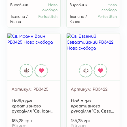
Виробник
Нова
Виробник
Нова
слобода
слобода
Тканина /
Perfostitch
Тканина /
Perfostitch
Канва
Канва
Артикул
РВ3425
Артикул
РВ3422
Набір для
Набір для
креативного
креативного
рукоділля "Св. Іоанн
рукоділля "Св. Євген
Воїн" РВ3425
Севастийский"
185,25 грн
185,25 грн
РВ3422
195 грн
195 грн