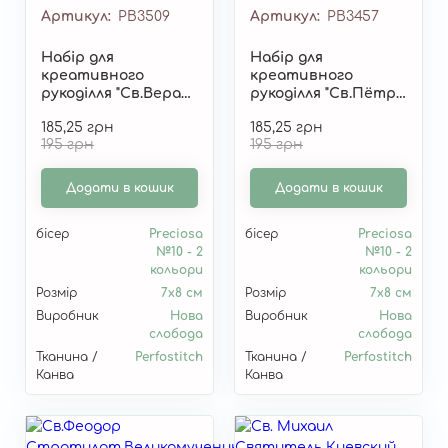
Артикул
РВ3509
Артикул
РВ3457
Набір для
Набір для
креативного
креативного
рукоділля "Св.Вера
рукоділля "Св.Пётр
Римська" РВ3509
Первоверховний
185,25 грн
185,25 грн
Апостол" РВ3457
195 грн
195 грн
Додати в кошик
Додати в кошик
бісер
Preciosa
бісер
Preciosa
№10 - 2
№10 - 2
кольори
кольори
Розмір
7x8 см
Розмір
7х8 см
Виробник
Нова
Виробник
Нова
слобода
слобода
Тканина /
Perfostitch
Тканина /
Perfostitch
Канва
Канва