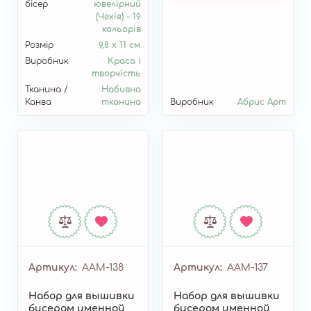
бісер
ювелірний
(Чехія) - 19
кольорів
Розмір
9,8 х 11 см
Виробник
Краса і
творчість
Тканина /
Набивна
Канва
тканина
Виробник
Абрис Арт
Артикул
AAM-138
Артикул
AAM-137
Набор для вышивки
Набор для вышивки
бисером именной
бисером именной