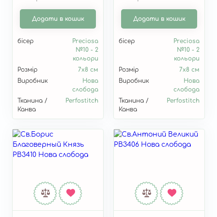
Додати в кошик
Додати в кошик
бісер
Preciosa
бісер
Preciosa
№10 - 2
№10 - 2
кольори
кольори
Розмір
7х8 см
Розмір
7х8 см
Виробник
Нова
Виробник
Нова
слобода
слобода
Тканина /
Perfostitch
Тканина /
Perfostitch
Канва
Канва