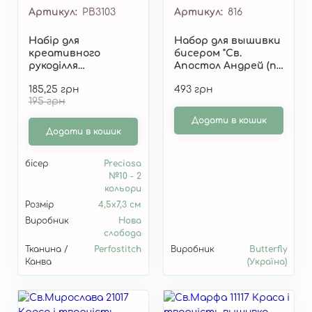
Артикул
РВ3103
Артикул
816
Набір для
Набор для вышивки
креативного
бисером "Св.
рукоділля
Апостол Андрей (по
"Св.Мц.Наталія"
картине А.
185,25 грн
493 грн
РВ3103
Охапкина)" 816
195 грн
Додати в кошик
Додати в кошик
бісер
Preciosa
№10 - 2
кольори
Розмір
4,5х7,3 см
Виробник
Нова
слобода
Тканина /
Perfostitch
Виробник
Butterfly
Канва
(Україна)