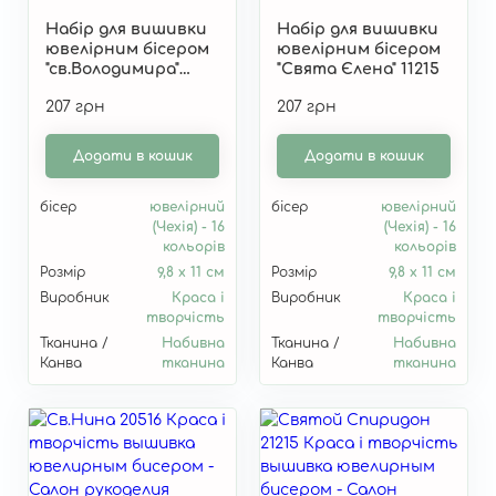
Набір для вишивки
Набір для вишивки
ювелірним бісером
ювелірним бісером
"св.Володимира"
"Свята Єлена" 11215
10516
207 грн
207 грн
Додати в кошик
Додати в кошик
бісер
ювелірний
бісер
ювелірний
(Чехія) - 16
(Чехія) - 16
кольорів
кольорів
Розмір
9,8 х 11 см
Розмір
9,8 х 11 см
Виробник
Краса і
Виробник
Краса і
творчість
творчість
Тканина /
Набивна
Тканина /
Набивна
Канва
тканина
Канва
тканина