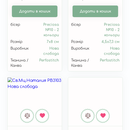
Додати в кошик
Додати в кошик
бісер
Preciosa
бісер
Preciosa
№10 - 2
№10 - 2
кольори
кольори
Розмір
7х8 см
Розмір
4,5х7,3 см
Виробник
Нова
Виробник
Нова
слобода
слобода
Тканина /
Perfostitch
Тканина /
Perfostitch
Канва
Канва