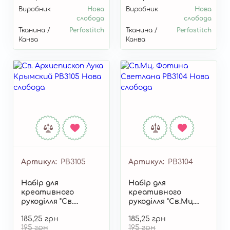
Виробник
Нова
Виробник
Нова
слобода
слобода
Тканина /
Perfostitch
Тканина /
Perfostitch
Канва
Канва
Артикул
РВ3105
Артикул
РВ3104
Набір для
Набір для
креативного
креативного
рукоділля "Св.
рукоділля "Св.Мц.
Архієпископ Лука
Фотина (Світлана)"
185,25 грн
185,25 грн
Кримський" РВ3105
РВ3104
195 грн
195 грн