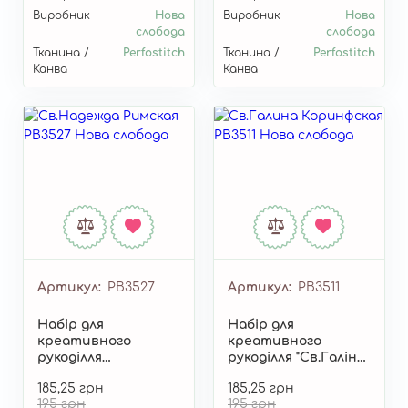
Виробник
Нова
Виробник
Нова
слобода
слобода
Тканина /
Perfostitch
Тканина /
Perfostitch
Канва
Канва
Артикул
РВ3527
Артикул
РВ3511
Набір для
Набір для
креативного
креативного
рукоділля
рукоділля "Св.Галіна
"Св.Надежда
Коринфская" РВ3511
185,25 грн
185,25 грн
Римська" РВ3527
195 грн
195 грн