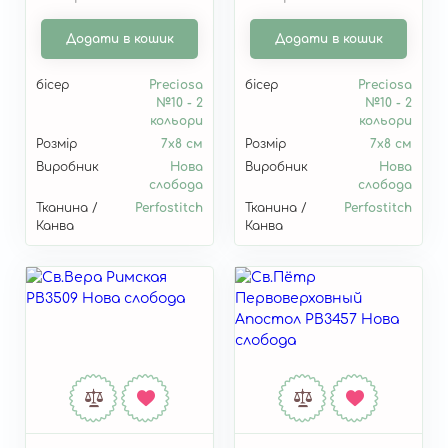
Додати в кошик
Додати в кошик
бісер
Preciosa
бісер
Preciosa
№10 - 2
№10 - 2
кольори
кольори
Розмір
7х8 см
Розмір
7х8 см
Виробник
Нова
Виробник
Нова
слобода
слобода
Тканина /
Perfostitch
Тканина /
Perfostitch
Канва
Канва