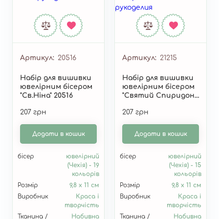
Артикул
20516
Артикул
21215
Набір для вишивки
Набір для вишивки
ювелірним бісером
ювелірним бісером
"Св.Ніна" 20516
"Святий Спиридон"
21215
207 грн
207 грн
Додати в кошик
Додати в кошик
бісер
ювелірний
бісер
ювелірний
(Чехія) - 19
(Чехія) - 15
кольорів
кольорів
Розмір
9,8 х 11 см
Розмір
9,8 х 11 см
Виробник
Краса і
Виробник
Краса і
творчість
творчість
Тканина /
Набивна
Тканина /
Набивна