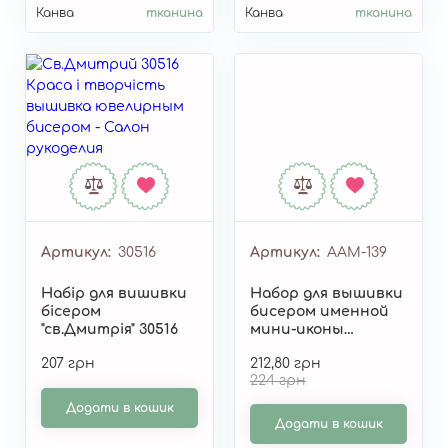
Канва
тканина
Канва
тканина
Артикул
30516
Артикул
AAM-139
Набір для вишивки
Набор для вышивки
бісером
бисером именной
"св.Дмитрія" 30516
мини-иконы
«Святой Мирон»
207 грн
212,80 грн
AAM-139
224 грн
Додати в кошик
Додати в кошик