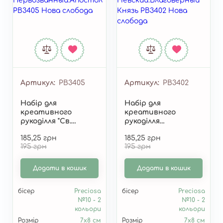
Артикул
РВ3405
Артикул
РВ3402
Набір для
Набір для
креативного
креативного
рукоділля "Св.
рукоділля
Андрій
"св.Олександра
185,25 грн
185,25 грн
Первозванний.Апостол"
Невскій.Благоверний
195 грн
195 грн
РВ3405
Князь" РВ3402
Додати в кошик
Додати в кошик
бісер
Preciosa
бісер
Preciosa
№10 - 2
№10 - 2
кольори
кольори
Розмір
7х8 см
Розмір
7х8 см