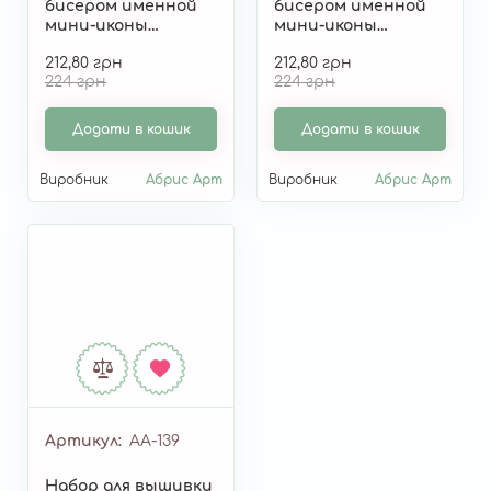
бисером именной
бисером именной
мини-иконы
мини-иконы
«Святой Назарий
«Святой
212,80 грн
212,80 грн
(Назар)» AAM-136
Святослав» AAM-135
224 грн
224 грн
Додати в кошик
Додати в кошик
Виробник
Абрис Арт
Виробник
Абрис Арт
Артикул
AA-139
Набор для вышивки