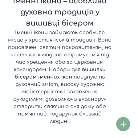
Іменні ікони – особлива
духовна традиція у
вишивці бісером
Іменні ікони
займають особливе
місце у християнській традиції. Вони
присвячені святим покровителям, на
честь яких людина отримує ім'я під
час хрещення або за церковним
календарем. Набори для
вишивки
бісером іменних ікон
поєднують
духовний зміст, високу художню
майстерність і захоплення
рукоділлям, дозволяючи власноруч
створити святиню для дому або
пам'ятний подарунок близькій
людині.