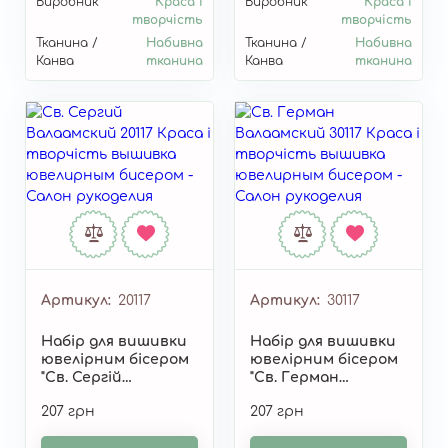
Виробник
Краса і
Виробник
Краса і
творчість
творчість
Тканина /
Набивна
Тканина /
Набивна
Канва
тканина
Канва
тканина
Артикул
20117
Артикул
30117
Набір для вишивки
Набір для вишивки
ювелірним бісером
ювелірним бісером
"Св. Сергій
"Св. Герман
Валаамського" 20117
Валаамский" 30117
207 грн
207 грн