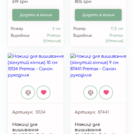
619 грн
805 грн
см 11373
Додати в кошик
Додати в кошик
Розмір
9 см
Розмір
11.5 см
Виробник
Premax
Виробник
Premax
(Италия)
(Италия)
Артикул
10134
Артикул
87441
Ножиці для
Ножиці для
вишивання
вишивання