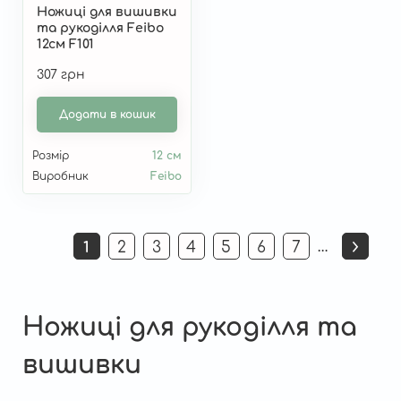
Ножиці для вишивки
та рукоділля Feibo
12см F101
307 грн
Додати в кошик
Розмір
12 см
Виробник
Feibo
Розбивка
…
1
2
3
4
5
6
7
Поточна
Страница
Страница
Страница
Страница
Страница
Страница
на
сторінка
сторінки
Ножиці для рукоділля та
вишивки