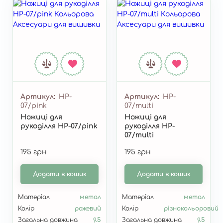
Артикул
НP-
Артикул
НP-
07/pink
07/multi
Ножиці для
Ножиці для
рукоділля НP-07/pink
рукоділля НP-
07/multi
195 грн
195 грн
Додати в кошик
Додати в кошик
Матеріал
метал
Матеріал
метал
Колір
рожевий
Колір
різнокольоровий
Загальна довжина
9.5
Загальна довжина
9.5