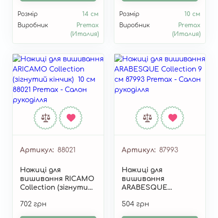
Розмір
14 см
Розмір
10 см
Виробник
Premax
Виробник
Premax
(Италия)
(Италия)
Артикул
88021
Артикул
87993
Ножиці для
Ножиці для
вишивання RICAMO
вишивання
Collection (зігнутий
ARABESQUE
кінчик) 10 см 88021
Collection 9 см 87993
702 грн
504 грн