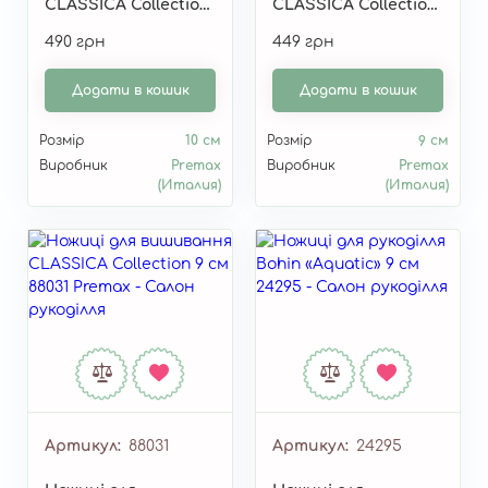
CLASSICA Collection
CLASSICA Collection
(зігнутий кінчик) 10
(зігнутий кінчик) 9
490 грн
449 грн
см 10134
см 87441
Додати в кошик
Додати в кошик
Розмір
10 см
Розмір
9 см
Виробник
Premax
Виробник
Premax
(Италия)
(Италия)
Артикул
88031
Артикул
24295