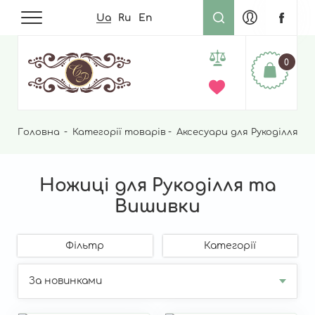
Ua
Ru
En
0
Головна
Рядок
Категорії товарів
Аксесуари для Рукоділля
Н
навіґації
Ножиці для Рукоділля та
Вишивки
Фільтр
Категорії