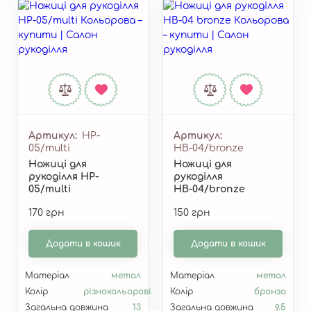
Артикул
НP-
Артикул
05/multi
НВ-04/bronze
Ножиці для
Ножиці для
рукоділля НP-
рукоділля
05/multi
НВ-04/bronze
170 грн
150 грн
Додати в кошик
Додати в кошик
Матеріал
метал
Матеріал
метал
Колір
різнокольорові
Колір
бронза
Загальна довжина
13
Загальна довжина
9.5