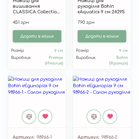
Ножиці для
Ножиці для
вишивання
рукоділля Bohin
CLASSICA Collection
«Aquatic» 9 см 24295
9 см 88031
451 грн
790 грн
Додати в кошик
Додати в кошик
Розмір
9 см
Розмір
9 см
Виробник
Premax
Виробник
Bohin
(Италия)
(Франція)
Артикул
98966-1
Артикул
98966-2