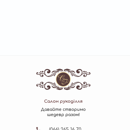
Салон рукоділля
Давайте створимо
шедевр разом!
(066)
265 16 70