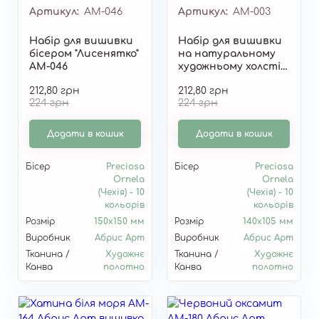
Артикул
AM-046
Артикул
AM-003
Набір для вишивки
Набір для вишивки
бісером "Лисенятко"
на натуральному
AM-046
художньому холсті
"Суниця" AM-003
212,80 грн
212,80 грн
224 грн
224 грн
Додати в кошик
Додати в кошик
Бісер
Preciosa
Бісер
Preciosa
Ornela
Ornela
(Чехія) - 10
(Чехія) - 10
кольорів
кольорів
Розмір
150x150 мм
Розмір
140x105 мм
Виробник
Абрис Арт
Виробник
Абрис Арт
Тканина /
Художнє
Тканина /
Художнє
Канва
полотно
Канва
полотно