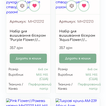
Артикул
MH212212
Артикул
MH212213
Набір для
Набір для
вишивання бісером
вишивання бісером
"Purple Flower//
"Aqua Flower//
Фіолетова квітка"
Водяна квітка"
357 грн
357 грн
MH212212
MH212213
Додати в кошик
Додати в кошик
Розмір
6х6 см
Розмір
6х6 см
Виробник
Mill Hill
Виробник
Mill Hill
(США)
(США)
Тканина /
Перфорований
Тканина /
Перфорований
Канва
папір
Канва
папір