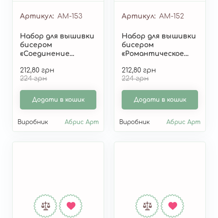
Артикул
AM-153
Артикул
AM-152
Набор для вышивки
Набор для вышивки
бисером
бисером
«Соединение
«Романтическое
сердец» AM-153
путешествие» AM-
212,80 грн
212,80 грн
152
224 грн
224 грн
Додати в кошик
Додати в кошик
Виробник
Абрис Арт
Виробник
Абрис Арт