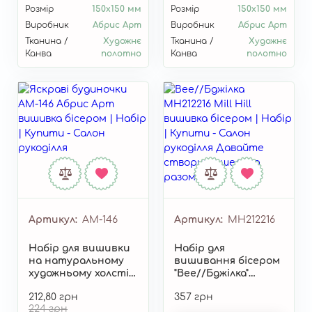
Розмір
150x150 мм
Розмір
150x150 мм
Виробник
Абрис Арт
Виробник
Абрис Арт
Тканина /
Художнє
Тканина /
Художнє
Канва
полотно
Канва
полотно
Артикул
AM-146
Артикул
MH212216
Набір для вишивки
Набір для
на натуральному
вишивання бісером
художньому холсті
"Bee//Бджілка"
"Яскраві будиночки"
MH212216
212,80 грн
357 грн
AM-146
224 грн