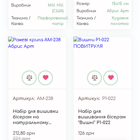
Розмір
15х15 см
Виробник
Mill Hill
(США)
Виробник
Абрис Арт
Тканина /
Перфорований
Тканина /
Художнє
Канва
папір
Канва
полотно
Артикул
AM-238
Артикул
P1-022
Набір для вишивки
Набір для
бісером на
вишивання бісером
натуральному
"Вишні" P1-022
художньому
212,80 грн
126 грн
полотні "Рожеві
224 грн
крила" AM-238