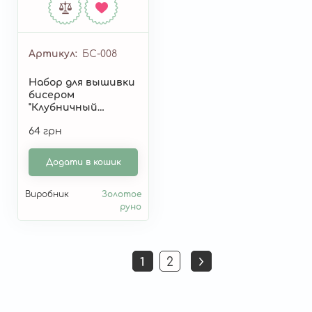
Артикул
БС-008
Набор для вышивки
бисером
"Клубничный
десерт" БС-008
64 грн
Додати в кошик
Виробник
Золотое
руно
Розбивка
1
2
Поточна
Страница
на
сторінка
сторінки