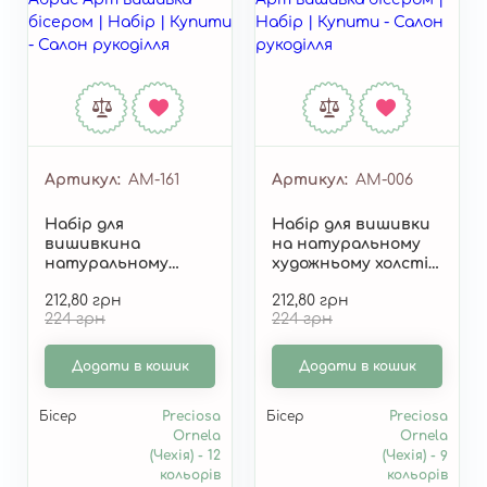
Артикул
AM-161
Артикул
AM-006
Набір для
Набір для вишивки
вишивкина
на натуральному
натуральному
художньому холсті
художньому холсті
"Пташка" AM-006
212,80 грн
212,80 грн
"Небокрай" AM-161
224 грн
224 грн
Додати в кошик
Додати в кошик
Бісер
Preciosa
Бісер
Preciosa
Ornela
Ornela
(Чехія) - 12
(Чехія) - 9
кольорів
кольорів