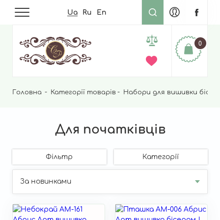
Ua
Ru
En
0
Головна
Рядок
Категорії товарів
Набори для вишивки бісер
навіґації
Для початківців
Фільтр
Категорії