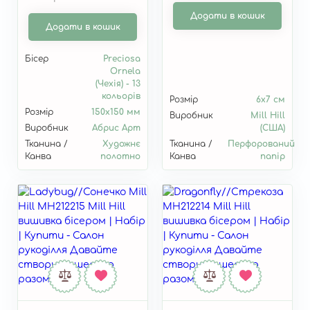
Додати в кошик
Додати в кошик
Бісер
Preciosa
Ornela
(Чехія) - 13
кольорів
Розмір
6х7 см
Розмір
150x150 мм
Виробник
Mill Hill
Виробник
Абрис Арт
(США)
Тканина /
Художнє
Тканина /
Перфорований
Канва
полотно
Канва
папір