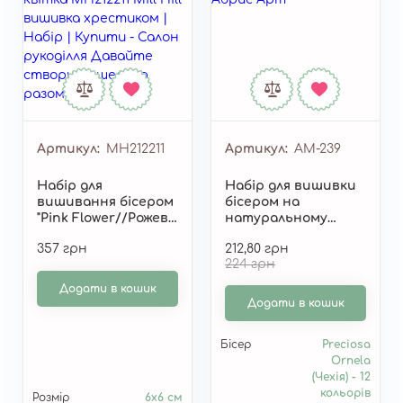
Артикул
MH212211
Артикул
AM-239
Набір для
Набір для вишивки
вишивання бісером
бісером на
"Pink Flower//Рожева
натуральному
квітка" MH212211
художньому
357 грн
212,80 грн
полотні "Тигрові
224 грн
крила" AM-239
Додати в кошик
Додати в кошик
Бісер
Preciosa
Ornela
(Чехія) - 12
кольорів
Розмір
6х6 см