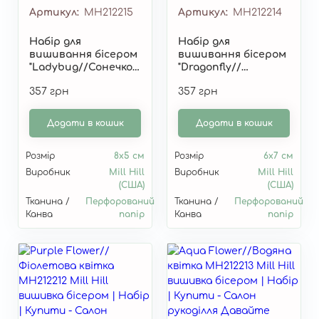
Артикул
MH212215
Артикул
MH212214
Набір для
Набір для
вишивання бісером
вишивання бісером
"Ladybug//Сонечко"
"Dragonfly//
Mill Hill MH212215
Стрекоза" MH212214
357 грн
357 грн
Додати в кошик
Додати в кошик
Розмір
8х5 см
Розмір
6х7 см
Виробник
Mill Hill
Виробник
Mill Hill
(США)
(США)
Тканина /
Перфорований
Тканина /
Перфорований
Канва
папір
Канва
папір