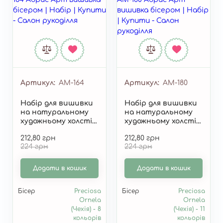
Артикул
AM-164
Артикул
AM-180
Набір для вишивки
Набір для вишивки
на натуральному
на натуральному
художньому холсті
художньому холсті
"Хатина біля моря"
"Червоний оксамит"
212,80 грн
212,80 грн
AM-164
AM-180
224 грн
224 грн
Додати в кошик
Додати в кошик
Бісер
Preciosa
Бісер
Preciosa
Ornela
Ornela
(Чехія) - 8
(Чехія) - 11
кольорів
кольорів