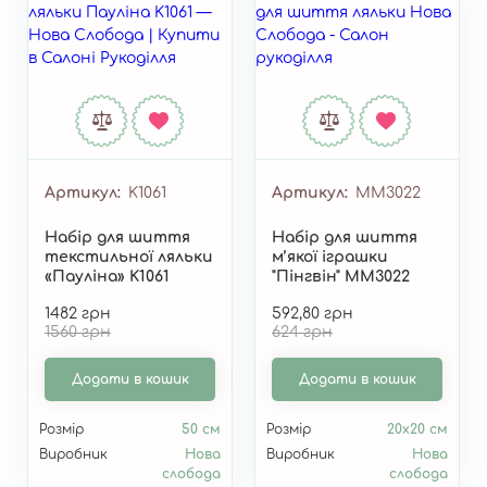
Артикул
K1061
Артикул
ММ3022
Набір для шиття
Набiр для шиття
текстильної ляльки
м’якої іграшки
«Пауліна» K1061
"Пінгвін" ММ3022
1482 грн
592,80 грн
1560 грн
624 грн
Додати в кошик
Додати в кошик
Розмір
50 см
Розмір
20х20 см
Виробник
Нова
Виробник
Нова
слобода
слобода