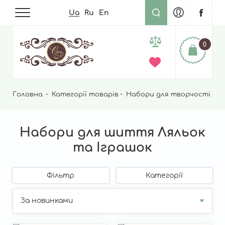
Ua
Ru
En
0
Головна
Рядок
Категорії товарів
Набори для творчості
Н
навіґації
Набори для шиття Ляльок
та Іграшок
Фільтр
Категорії