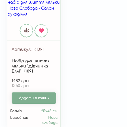
Артикул
К1091
Набір для шиття
ляльки "Дівчинка
Еллі" К1091
1482 грн
1560 грн
Додати в кошик
Розмір
25x45 см
Виробник
Нова
слобода