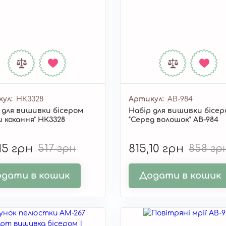
кул
НК3328
Артикул
AB-984
 для вишивки бісером
Набір для вишивки бісе
и кохання" НК3328
"Серед волошок" AB-984
15 грн
517 грн
815,10 грн
858 гр
дати в кошик
Додати в кошик