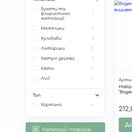
Букети та
флористичні
1
композиції
Метелики
1
Кульбаби
4
Ліхтарики
2
Квітучі дерева
7
Квіти
2
Лілії
3
Арти
Набір
Конвалії
1
"Водян
Тип
Орхідеї
3
Картина
6
212
Рослини і трави
1
Маки
1
До
Весняні квіти
2
Категорії товарів