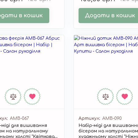
дати в кошик
Додати в кошик
кул
AMB-067
Артикул
AMB-090
-міді для вишивання
Набір-міді для вишиванн
ом на натуральному
бісером на натуральном
ньому холсті "Квіткова
художньому холсті "Ніжн