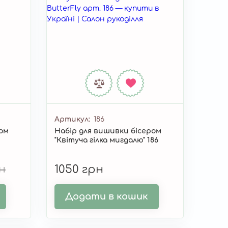
Артикул
186
ром
Набір для вишивки бісером
"Квітуча гілка мигдалю" 186
рн
1050 грн
Додати в кошик