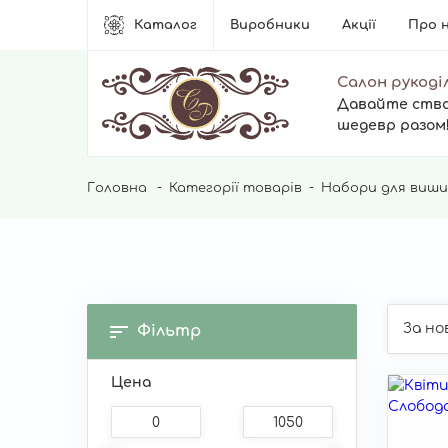
Основна
Каталог
Виробники
Акції
Про 
навіґація
Салон рукоді
Давайте ств
шедевр разом
Рядок
Головна
Категорії товарів
Набори для виши
навіґації
Фільтр
Цена