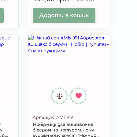
Додати в кошик
Артикул
AMB-091
я
Набір-міді для вишивання
у
бісером на натуральному
ий
художньому холсті "Ніжний