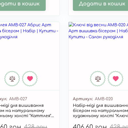
дати в кошик
Додати в кошик
кул
AMB-027
Артикул
AMB-020
-міді для вишивання
Набір-міді для вишиванн
ом на натуральному
бісером на натуральном
ньому холсті "Каттлея"
художньому холсті "Ключі
27
весни" AMB-020
,60 грн
428 грн
406,60 грн
428 г