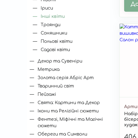
До
Іриси
Інші квіти
Троянди
Соняшники
Польові квіти
Садові квіти
Декор та Сувеніри
Метрика
Золота серія Абріс Арт
Тваринний світ
Пейзажі
Свята: Картини та Декор
Арти
Ікони та Релігійні сюжети
Набір
Фентезі, Міфічні та Магічні
бісер
худож
сюжети
AMB-0
Обереги та Символи
406