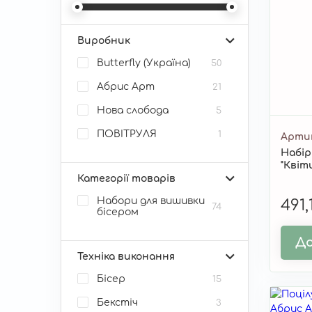
Виробник
Butterfly (Україна)
50
Абрис Арт
21
Нова слобода
5
ПОВІТРУЛЯ
1
Арти
Набір
"Квіт
Категорії товарів
Набори для вишивки
491,
74
бісером
До
Техніка виконання
Бісер
15
Бекстіч
3