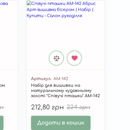
Артикул
AM-142
ром
Набір для вишивки на
натуральному художньому
холсті "Співучі пташки" AM-142
рн
212,80 грн
224 грн
Додати в кошик