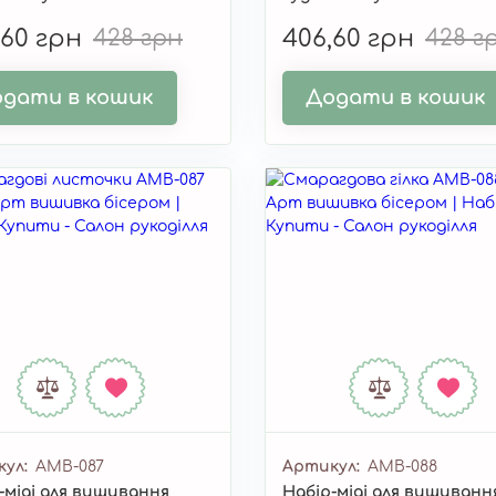
я" AMB-067
дотик" AMB-090
,60 грн
428 грн
406,60 грн
428 г
дати в кошик
Додати в кошик
кул
AMB-087
Артикул
AMB-088
-міді для вишивання
Набір-міді для вишиванн