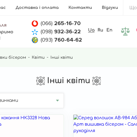
нас
Доставка і оплата
Контакти
Відгуки
(066)
265-16-70
лля
Ua
Ru
En
(098)
932-36-22
оримо
!
(093)
760-64-62
вки бісером
Квіти
Інші квіти
Інші квіти