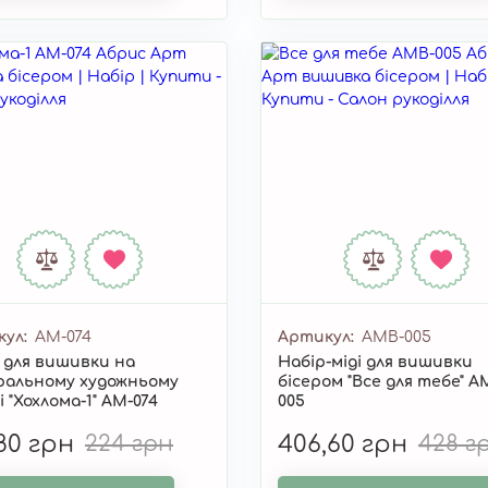
кул
AM-074
Артикул
AMB-005
 для вишивки на
Набір-міді для вишивки
ральному художньому
бісером "Все для тебе" A
і "Хохлома-1" AM-074
005
,80 грн
224 грн
406,60 грн
428 г