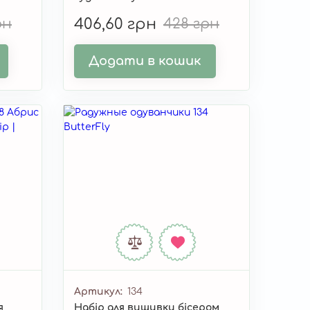
сон" AMB-091
рн
406,60 грн
428 грн
Додати в кошик
Артикул
134
я
Набір для вишивки бісером