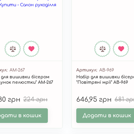
кул
AM-267
Артикул
AB-969
 для вишивки бісером
Набір для вишивки бісе
лунок пелюстки" AM-267
"Повітряні мрії" AB-969
,80 грн
224 грн
646,95 грн
681 г
дати в кошик
Додати в кошик