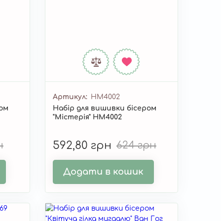
Артикул
НМ4002
ром
Набір для вишивки бісером
"Містерія" НМ4002
н
592,80 грн
624 грн
Додати в кошик