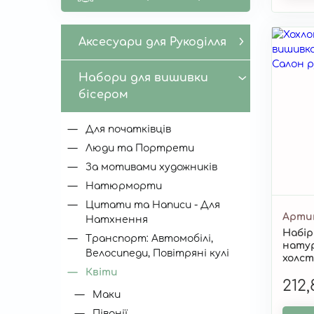
Польові квіти
2
Аксесуари для Рукоділля
Набори для вишивки
бісером
Для початківців
Люди та Портрети
За мотивами художників
Натюрморти
Цитати та Написи - Для
Арти
Натхнення
Набір
Транспорт: Автомобілі,
нату
Велосипеди, Повітряні кулі
холст
Квіти
212
Маки
Півонії