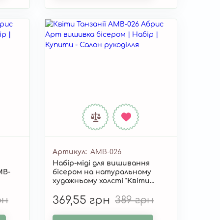
Артикул
AMB-026
Набір-міді для вишивання
MB-
бісером на натуральному
художньому холсті "Квіти
Танзанії" AMB-026
рн
369,55 грн
389 грн