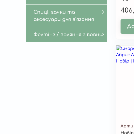
феєрі
406
Спиці, гачки та
аксесуари для в'язання
До
Фелтінг / валяння з вовни
Арти
Набір