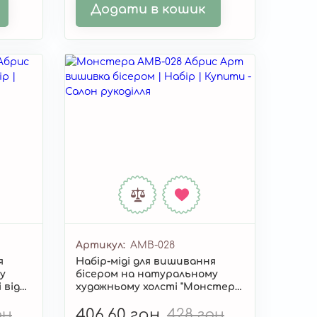
Додати в кошик
Артикул
AMB-028
я
Набір-міді для вишивання
у
бісером на натуральному
 від
художньому холсті "Монстера"
AMB-028
рн
406,60 грн
428 грн