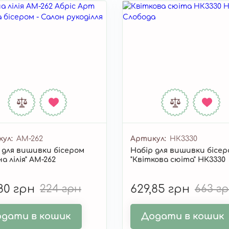
кул
AM-262
Артикул
НК3330
 для вишивки бісером
Набір для вишивки бісе
а лілія" AM-262
"Квіткова сюіта" НК3330
,80 грн
224 грн
629,85 грн
663 г
дати в кошик
Додати в кошик