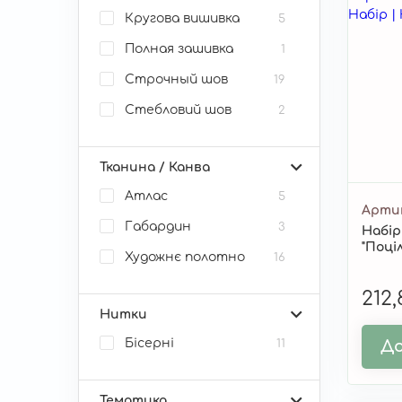
Кругова вишивка
5
Полная зашивка
1
Строчный шов
19
Стебловий шов
2
Тканина / Канва
Атлас
5
Арти
Габардин
3
Набір
"Поці
Художнє полотно
16
212
Нитки
Бісерні
11
До
Тематика