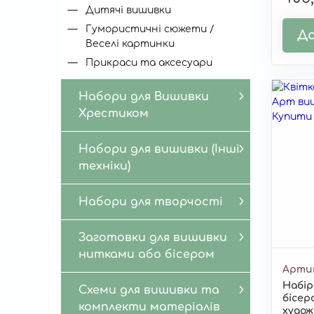
Дитячі вишивки
Гумористичні сюжети /
До
Веселі картинки
Прикраси та аксесуари
Набори для Вишивки
Хрестиком
Набори для вишивки (Інші
техніки)
Набори для творчості
Заготовки для вишивки
нитками або бісером
Арти
Набір
Схеми для вишивки та
бісер
комплекти матеріалів
худож