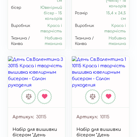
см
(Чехія) - 18
кольорів
бісер
Ювелірний
бісер - 15
Розмір
15,4 х 24,5
кольорів
см
Виробник
Краса і
Виробник
Краса і
творчість
творчість
Тканина /
Набивна
Тканина /
Набивна
Канва
тканина
Канва
тканина
Артикул
30115
Артикул
10115
Набір для вишивки
Набір для вишивки
бісером "День
бісером "День