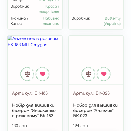
Виробник
Краса і
творчість
Тканина /
Набивна
Виробник
Butterfly
Канва
тканина
(Україна)
Артикул
БК-183
Артикул
БК-023
Набір для вишивки
Набор для вышивки
бісером "Янголятко
бисером "Ангелок"
в рожевому" БК-183
БК-023
130 грн
194 грн