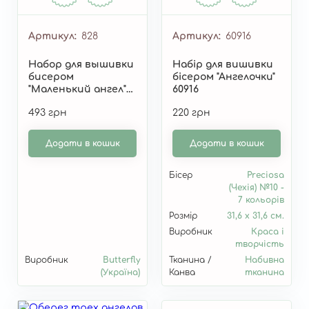
Артикул
828
Артикул
60916
Набор для вышивки
Набір для вишивки
бисером
бісером "Ангелочки"
"Маленький ангел"
60916
828
493 грн
220 грн
Додати в кошик
Додати в кошик
Бісер
Preciosa
(Чехія) №10 -
7 кольорів
Розмір
31,6 х 31,6 см.
Виробник
Краса і
творчість
Виробник
Butterfly
Тканина /
Набивна
(Україна)
Канва
тканина