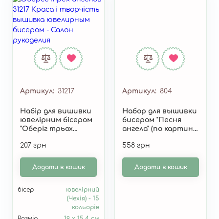
Артикул
31217
Артикул
804
Набір для вишивки
Набор для вышивки
ювелірним бісером
бисером "Песня
"Оберіг трьох
ангела" (по картине
ангелів" 31217
А. Охапкина) 804
207 грн
558 грн
Додати в кошик
Додати в кошик
бісер
ювелірний
(Чехія) - 15
кольорів
Розмір
19 х 15,4 см