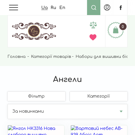
Ua
Ru
En
0
Головна
Рядок
Категорії товарів
Набори для вишивки бісер
навіґації
Ангели
Фільтр
Категорії