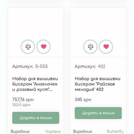
Артикул
Б-555
Артикул
402
Набор для вышивки
Набор для вышивки
бисером "Ангелочек
бисером "Райская
и розовый куст"
мелодия" 402
Б-555
757,76 грн
345 грн
1024 грн
Додати в кошик
Додати в кошик
Виробник
Чарівна
Виробник
Butterfly