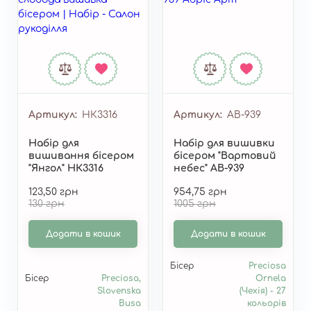
Артикул
НК3316
Артикул
AB-939
Набір для
Набір для вишивки
вишивання бісером
бісером "Вартовий
"Янгол" НК3316
небес" AB-939
123,50 грн
954,75 грн
130 грн
1005 грн
Додати в кошик
Додати в кошик
Бісер
Preciosa
Бісер
Preciosa,
Ornela
Slovenska
(Чехія) - 27
Busa
кольорів