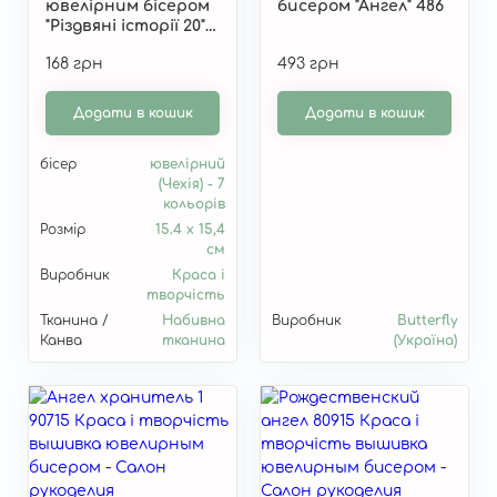
ювелірним бісером
бисером "Ангел" 486
"Різдвяні історії 20"
20916
168 грн
493 грн
Додати в кошик
Додати в кошик
бісер
ювелірний
(Чехія) - 7
кольорів
Розмір
15.4 х 15,4
см
Виробник
Краса і
творчість
Тканина /
Набивна
Виробник
Butterfly
Канва
тканина
(Україна)