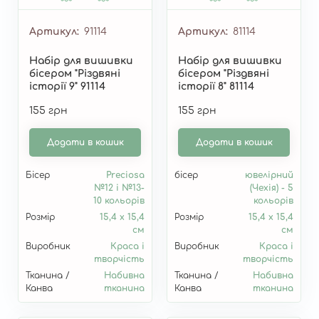
Артикул
91114
Артикул
81114
Набір для вишивки
Набір для вишивки
бісером "Різдвяні
бісером "Різдвяні
історії 9" 91114
історії 8" 81114
155 грн
155 грн
Додати в кошик
Додати в кошик
Бісер
Preciosa
бісер
ювелірний
№12 і №13-
(Чехія) - 5
10 кольорів
кольорів
Розмір
15,4 х 15,4
Розмір
15,4 х 15,4
см
см
Виробник
Краса і
Виробник
Краса і
творчість
творчість
Тканина /
Набивна
Тканина /
Набивна
Канва
тканина
Канва
тканина