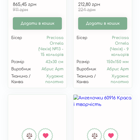
865,45 грн
212,80 грн
"Маленьке
911 грн
224 грн
янголятко" AM-247
Додати в кошик
Додати в кошик
Бісер
Preciosa
Бісер
Preciosa
Ornela
Ornela
(Чехія) №13 -
(Чехія) - 9
15 кольорів
кольорів
Розмір
42х30 см
Розмір
150x150 мм
Виробник
Абрис Арт
Виробник
Абрис Арт
Тканина /
Художнє
Тканина /
Художнє
Канва
полотно
Канва
полотно