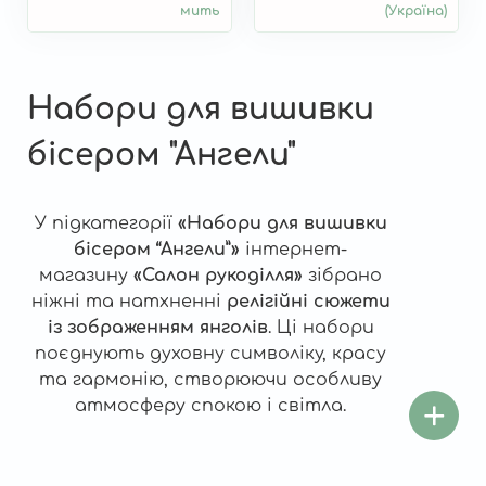
мить
(Україна)
Набори для вишивки
бісером "Ангели"
У підкатегорії
«Набори для вишивки
бісером “Ангели”»
інтернет-
магазину
«Салон рукоділля»
зібрано
ніжні та натхненні
релігійні сюжети
із зображенням янголів
. Ці набори
поєднують духовну символіку, красу
та гармонію, створюючи особливу
атмосферу спокою і світла.