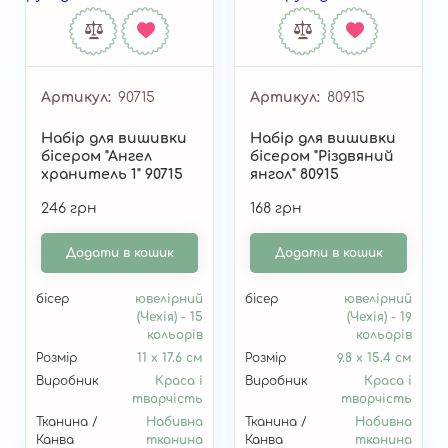
Артикул
90715
Артикул
80915
Набір для вишивки
Набір для вишивки
бісером "Ангел
бісером "Різдвяний
хранитель 1" 90715
янгол" 80915
246 грн
168 грн
Додати в кошик
Додати в кошик
бісер
ювелірний
бісер
ювелірний
(Чехія) - 15
(Чехія) - 19
кольорів
кольорів
Розмір
11 х 17.6 см
Розмір
9.8 х 15.4 см
Виробник
Краса і
Виробник
Краса і
творчість
творчість
Тканина /
Набивна
Тканина /
Набивна
Канва
тканина
Канва
тканина