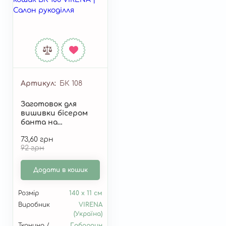
Артикул
БК 108
Заготовок для
вишивки бісером
банта на
Великодній кошик
73,60 грн
БК 108
92 грн
Додати в кошик
Розмір
140 х 11 см
Виробник
VIRENA
(Україна)
Тканина /
Габардин