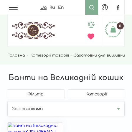
Ua
Ru
En
0
Головна
Рядок
Категорії товарів
Заготовки для вишивки ни
навіґації
Банти на Великодній кошик
Фільтр
Категорії