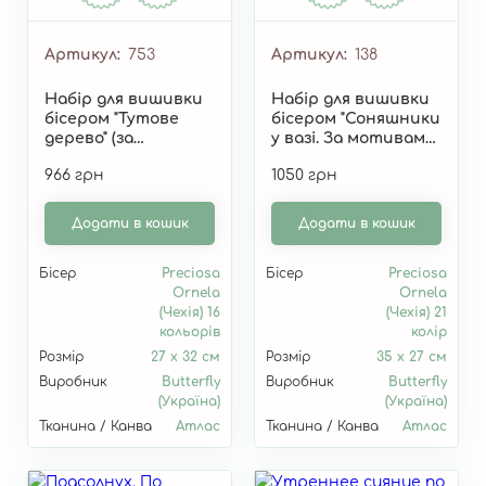
Артикул
753
Артикул
138
Набір для вишивки
Набір для вишивки
бісером "Тутове
бісером "Соняшники
дерево" (за
у вазі. За мотивами
мотивами В. Ван
К. Моне" 138
966 грн
1050 грн
Гога) 753
Додати в кошик
Додати в кошик
Бісер
Preciosa
Бісер
Preciosa
Ornela
Ornela
(Чехія) 16
(Чехія) 21
кольорів
колір
Розмір
27 х 32 см
Розмір
35 x 27 см
Виробник
Butterfly
Виробник
Butterfly
(Україна)
(Україна)
Тканина / Канва
Атлас
Тканина / Канва
Атлас