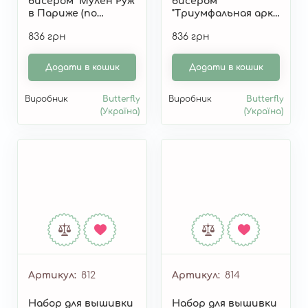
бисером "Мулен Руж
бисером
в Париже (по
"Триумфальная арка
картине О. Дарчук)"
(по картине О.
836 грн
836 грн
381
Дарчук)" 380
Додати в кошик
Додати в кошик
Виробник
Butterfly
Виробник
Butterfly
(Україна)
(Україна)
Артикул
812
Артикул
814
Набор для вышивки
Набор для вышивки