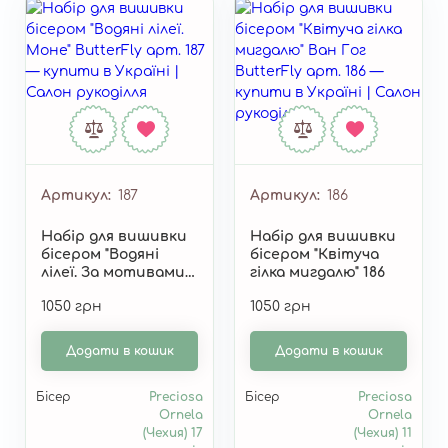
Артикул
187
Артикул
186
Набір для вишивки
Набір для вишивки
бісером "Водяні
бісером "Квітуча
лілеї. За мотивами
гілка мигдалю" 186
К.Моне" 187
1050 грн
1050 грн
Додати в кошик
Додати в кошик
Бісер
Preciosa
Бісер
Preciosa
Ornela
Ornela
(Чехия) 17
(Чехия) 11