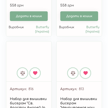
картине А.
картине А.
558 грн
558 грн
Охапкина)" 817
Охапкина)" 815
Додати в кошик
Додати в кошик
Виробник
Butterfly
Виробник
Butterfly
(Україна)
(Україна)
Артикул
816
Артикул
813
Набор для вышивки
Набор для вышивки
бисером "Св.
бисером
Апостол Андрей (по
"Неупиваемая чаша