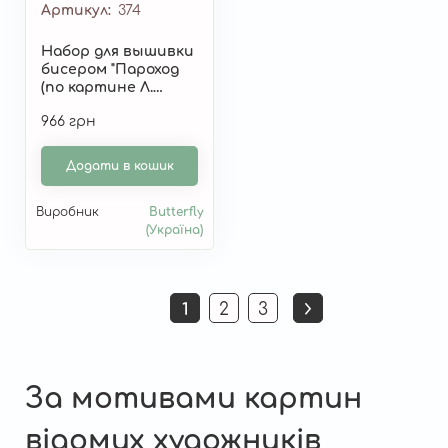
Артикул
374
Набор для вышивки
бисером "Пароход
(по картине Л.
Афремова)" 374
966 грн
Додати в кошик
Виробник
Butterfly
(Україна)
Розбивка
1
2
3
Поточна
Страница
Страница
на
сторінка
сторінки
За мотивами картин
відомих художників