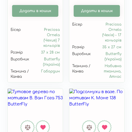
Додати в кошик
Додати в кошик
Бісер
Preciosa
Бісер
Preciosa
Ornela
Ornela
(Чехія) - 17
(Чехия) 7
кольорів
кольорів
Розмір
35 x 27 см
Розмір
37 x 28 см
Виробник
Butterfly
Виробник
Butterfly
(Україна)
(Україна)
Тканина /
Набивна
Тканина /
Габардин
Канва
тканина,
Канва
Атлас