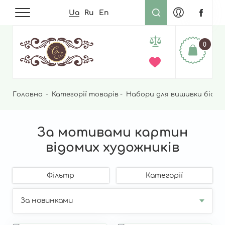
Ua
Ru
En
0
Головна
Рядок
Категорії товарів
Набори для вишивки бісер
навіґації
За мотивами картин
відомих художників
Фільтр
Категорії