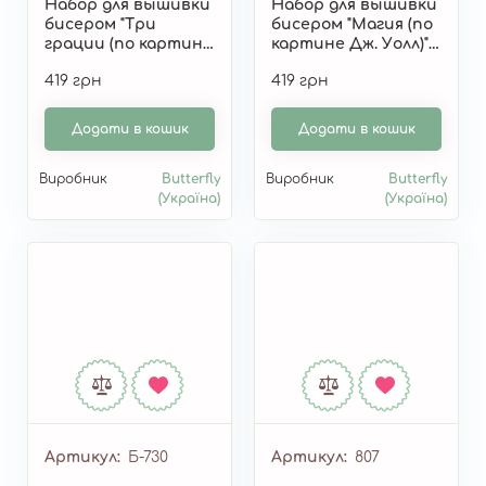
Набор для вышивки
Набор для вышивки
бисером "Три
бисером "Магия (по
грации (по картине
картине Дж. Уолл)"
Дж. Уолл)" 818
819
419 грн
419 грн
Додати в кошик
Додати в кошик
Виробник
Butterfly
Виробник
Butterfly
(Україна)
(Україна)
Артикул
Б-730
Артикул
807