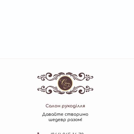
Салон рукоділля
Давайте створимо
шедевр разом!