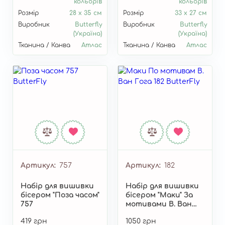
кольорів
кольорів
Розмір
28 х 35 см
Розмір
33 х 27 см
Виробник
Butterfly
Виробник
Butterfly
(Україна)
(Україна)
Тканина / Канва
Атлас
Тканина / Канва
Атлас
Артикул
757
Артикул
182
Набір для вишивки
Набір для вишивки
бісером "Поза часом"
бісером "Маки" За
757
мотивами В. Ван
Гога 182
419 грн
1050 грн