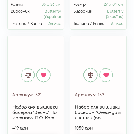
Розмір
36 х 26 см
Розмір
27 х 34 см
Виробник
Butterfly
Виробник
Butterfly
(Україна)
(Україна)
Тканина / Канва
Атлас
Тканина / Канва
Атлас
Артикул
821
Артикул
169
Набор для вышивки
Набор для вышивки
бисером "Весна" По
бисером "Олеандры
мотивам П.О. Кота
и книги (по
821
мотивам картины
419 грн
1050 грн
В. Ван Гога)" 169