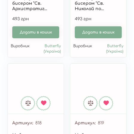
бисером "Св.
бисером "Св.
Архистратиг
Николай по
Михаил по картине
картине А.
493 грн
493 грн
А. Охапкина" 812
Охапкина" 814
Додати в кошик
Додати в кошик
Виробник
Butterfly
Виробник
Butterfly
(Україна)
(Україна)
Артикул
818
Артикул
819