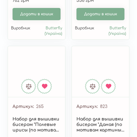
762 грн
558 грн
Додати в кошик
Додати в кошик
Виробник
Butterfly
Виробник
Butterfly
(Україна)
(Україна)
Артикул
265
Артикул
823
Набор для вышивки
Набор для вышивки
бисером "Полевые
бисером "Даная (по
ирисы (по мотивам
мотивам картины
В. Ван Гога)" 265
Г. Климта)" 823