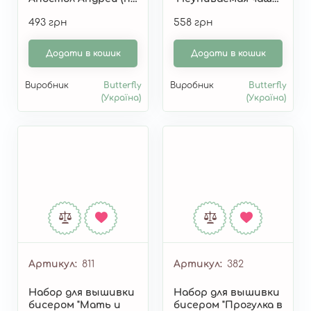
картине А.
(по картине А.
493 грн
558 грн
Охапкина)" 816
Охапкина)" 813
Додати в кошик
Додати в кошик
Виробник
Butterfly
Виробник
Butterfly
(Україна)
(Україна)
Артикул
811
Артикул
382
Набор для вышивки
Набор для вышивки
бисером "Мать и
бисером "Прогулка в