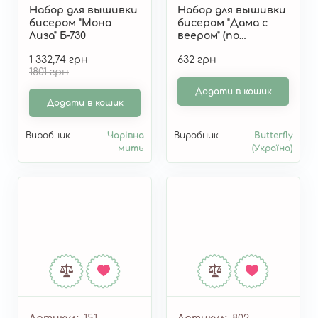
Набор для вышивки
Набор для вышивки
бисером "Мона
бисером "Дама с
Лиза" Б-730
веером" (по
мотивам Г. Климта)
1 332,74 грн
632 грн
807
1801 грн
Додати в кошик
Додати в кошик
Виробник
Чарівна
Виробник
Butterfly
мить
(Україна)