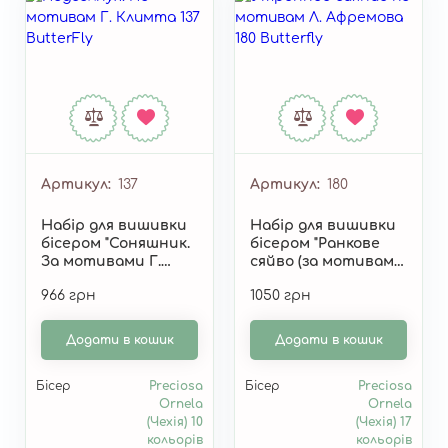
Артикул
137
Артикул
180
Набір для вишивки
Набір для вишивки
бісером "Соняшник.
бісером "Ранкове
За мотивами Г.
сяйво (за мотивами
Клімта" 137
Л. Афремова)" 180
966 грн
1050 грн
Додати в кошик
Додати в кошик
Бісер
Preciosa
Бісер
Preciosa
Ornela
Ornela
(Чехія) 10
(Чехія) 17
кольорів
кольорів