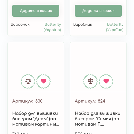
Шишкина)" 397
Додати в кошик
Додати в кошик
Виробник
Butterfly
Виробник
Butterfly
(Україна)
(Україна)
Артикул
830
Артикул
824
Набор для вышивки
Набор для вышивки
бисером "Девы" (по
бисером "Семья (по
мотивам картины
мотивам Г.
Г.Климта) 830
Климта)" 824