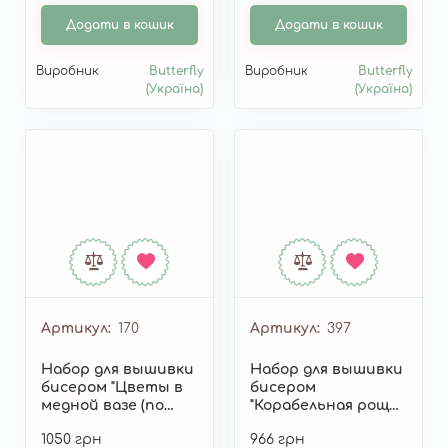
Додати в кошик
Додати в кошик
Виробник
Butterfly
Виробник
Butterfly
(Україна)
(Україна)
Артикул
170
Артикул
397
Набор для вышивки
Набор для вышивки
бисером "Цветы в
бисером
медной вазе (по
"Корабельная роща
мотивам картины
(по мотивам
1050 грн
966 грн
В. Ван Гога)" 170
картины И.