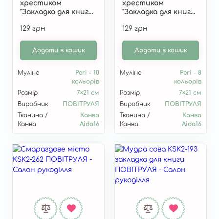
хрестиком
хрестиком
"Закладка для книги
"Закладка для книги
"Колесо року: Літа"
"Ведмедик і
129 грн
129 грн
KSK2-272
Сніжинки" KSK2-266
Додати в кошик
Додати в кошик
Муліне
Peri - 10
Муліне
Peri - 8
кольорів
кольорів
Розмір
7×21 см
Розмір
7×21 см
Виробник
ПОВІТРУЛЯ
Виробник
ПОВІТРУЛЯ
Тканина /
Канва
Тканина /
Канва
Канва
Aida16
Канва
Aida16