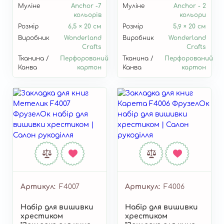
Муліне
Anchor -7
Муліне
Anchor - 2
кольорів
кольори
Розмір
6,5 × 20 см
Розмір
5,9 × 20 см
Виробник
Wonderland
Виробник
Wonderland
Crafts
Crafts
Тканина /
Перфорований
Тканина /
Перфорований
Канва
картон
Канва
картон
Артикул
F4007
Артикул
F4006
Набір для вишивки
Набір для вишивки
хрестиком
хрестиком