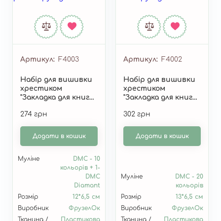
Артикул
F4003
Артикул
F4002
Набір для вишивки
Набір для вишивки
хрестиком
хрестиком
"Закладка для книг
"Закладка для книг
"Дракони" F4003
"Замок" F4002
274 грн
302 грн
Додати в кошик
Додати в кошик
Муліне
DMC - 10
кольорів + 1-
DMC
Муліне
DMC - 20
Diamant
кольорів
Розмір
12*6,5 см
Розмір
13*6,5 см
Виробник
ФрузелОк
Виробник
ФрузелОк
Тканина /
Пластикова
Тканина /
Пластикова