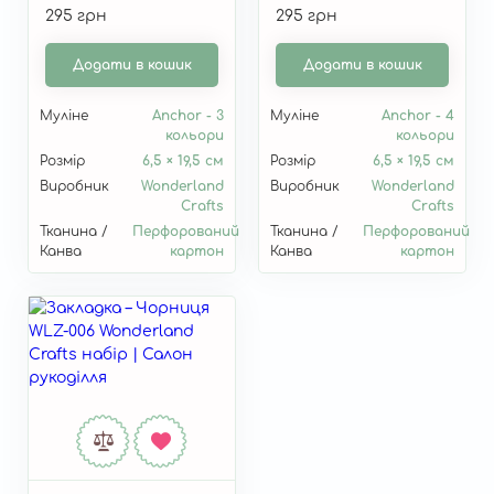
295 грн
295 грн
Арт Нуво» WLZ-008
Повитиця» WLZ-007
Додати в кошик
Додати в кошик
Муліне
Anchor - 3
Муліне
Anchor - 4
кольори
кольори
Розмір
6,5 × 19,5 см
Розмір
6,5 × 19,5 см
Виробник
Wonderland
Виробник
Wonderland
Crafts
Crafts
Тканина /
Перфорований
Тканина /
Перфорований
Канва
картон
Канва
картон