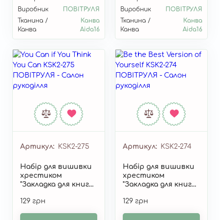
Виробник
ПОВІТРУЛЯ
Виробник
ПОВІТРУЛЯ
Тканина /
Канва
Тканина /
Канва
Канва
Aida16
Канва
Aida16
Артикул
KSK2-275
Артикул
KSK2-274
Набір для вишивки
Набір для вишивки
хрестиком
хрестиком
"Закладка для книги
"Закладка для книги
"You Can if You Think
"Be the Best Version
129 грн
129 грн
You Can" KSK2-275
of Yourself" KSK2-274