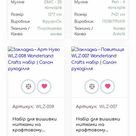
Муліне
DMC - 20
Муліне
Peri - 9
кольорів
кольорів
Розмір
12*7 см
Розмір
7×21 см
Виробник
ФрузелОк
Виробник
ПОВІТРУЛЯ
Тканина /
Пластикова
Тканина /
Канва
Канва
канва
Канва
Aida16
Артикул
WLZ-008
Артикул
WLZ-007
Набір для вишивки
Набір для вишивки
нитками на
нитками на
крафтовому
крафтовому
картоні «Закладка –
картоні «Закладка –