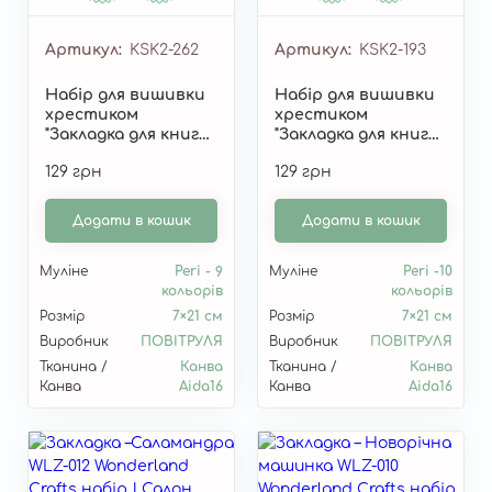
Артикул
KSK2-262
Артикул
KSK2-193
Набір для вишивки
Набір для вишивки
хрестиком
хрестиком
"Закладка для книги
"Закладка для книги
"Смарагдове місто"
"Мудра сова" KSK2-
129 грн
129 грн
KSK2-262
193
Додати в кошик
Додати в кошик
Муліне
Peri - 9
Муліне
Peri -10
кольорів
кольорів
Розмір
7×21 см
Розмір
7×21 см
Виробник
ПОВІТРУЛЯ
Виробник
ПОВІТРУЛЯ
Тканина /
Канва
Тканина /
Канва
Канва
Aida16
Канва
Aida16