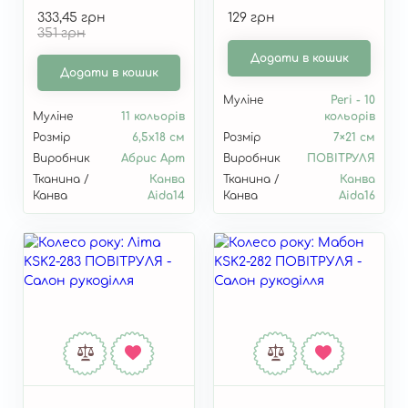
AHK-001 –
"Give us this day our
333,45 грн
129 грн
двостороння
daily bread" KSK2-286
351 грн
закладка для книги
від Абрис Арт
Додати в кошик
Додати в кошик
Муліне
Peri - 10
Муліне
11 кольорів
кольорів
Розмір
6,5х18 см
Розмір
7×21 см
Виробник
Абрис Арт
Виробник
ПОВІТРУЛЯ
Тканина /
Канва
Тканина /
Канва
Канва
Aida14
Канва
Aida16