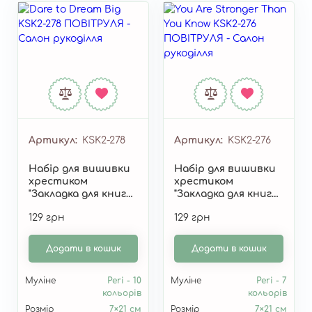
Артикул
KSK2-278
Артикул
KSK2-276
Набір для вишивки
Набір для вишивки
хрестиком
хрестиком
"Закладка для книги
"Закладка для книги
"Dare to Dream Big"
"You Are Stronger
129 грн
129 грн
KSK2-278
Than You Know"
KSK2-276
Додати в кошик
Додати в кошик
Муліне
Peri - 10
Муліне
Peri - 7
кольорів
кольорів
Розмір
7×21 см
Розмір
7×21 см