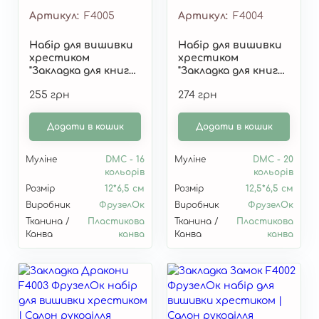
Артикул
F4005
Артикул
F4004
Набір для вишивки
Набір для вишивки
хрестиком
хрестиком
"Закладка для книг
"Закладка для книг
"Нічне місто" F4005
"Роман" F4004
255 грн
274 грн
Додати в кошик
Додати в кошик
Муліне
DMC - 16
Муліне
DMC - 20
кольорів
кольорів
Розмір
12*6,5 см
Розмір
12,5*6,5 см
Виробник
ФрузелОк
Виробник
ФрузелОк
Тканина /
Пластикова
Тканина /
Пластикова
Канва
канва
Канва
канва