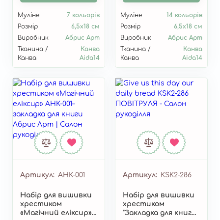
Муліне
7 кольорів
Муліне
14 кольорів
Розмір
6,5х18 см
Розмір
6,5х18 см
Виробник
Абрис Арт
Виробник
Абрис Арт
Тканина /
Канва
Тканина /
Канва
Канва
Aida14
Канва
Aida14
Артикул
AHK-001
Артикул
KSK2-286
Набір для вишивки
Набір для вишивки
хрестиком
хрестиком
«Магічний еліксир»
"Закладка для книги