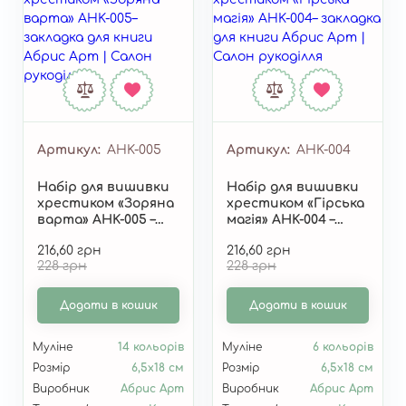
Артикул
AHK-005
Артикул
AHK-004
Набір для вишивки
Набір для вишивки
хрестиком «Зоряна
хрестиком «Гірська
варта» AHK-005 –
магія» AHK-004 –
двостороння
двостороння
216,60 грн
216,60 грн
закладка для книги
закладка для книги
228 грн
228 грн
від Абрис Арт
від Абрис Арт
Додати в кошик
Додати в кошик
Муліне
14 кольорів
Муліне
6 кольорів
Розмір
6,5х18 см
Розмір
6,5х18 см
Виробник
Абрис Арт
Виробник
Абрис Арт