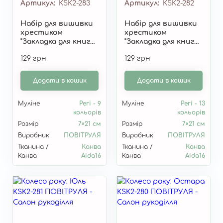
Артикул
KSK2-283
Артикул
KSK2-282
Набір для вишивки
Набір для вишивки
хрестиком
хрестиком
"Закладка для книги
"Закладка для книги
"Колесо року: Літа"
"Колесо року: Мабон"
129 грн
129 грн
KSK2-283
KSK2-282
Додати в кошик
Додати в кошик
Муліне
Peri - 9
Муліне
Peri - 13
кольорів
кольорів
Розмір
7×21 см
Розмір
7×21 см
Виробник
ПОВІТРУЛЯ
Виробник
ПОВІТРУЛЯ
Тканина /
Канва
Тканина /
Канва
Канва
Aida16
Канва
Aida16