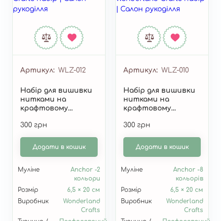
Артикул
WLZ-012
Артикул
WLZ-010
Набір для вишивки
Набір для вишивки
нитками на
нитками на
крафтовому
крафтовому
картоні «Закладка –
картоні «Закладка –
300 грн
300 грн
Саламандра» WLZ-
Новорічна
012
машинка» WLZ-010
Додати в кошик
Додати в кошик
Муліне
Anchor -2
Муліне
Anchor -8
кольори
кольорів
Розмір
6,5 × 20 см
Розмір
6,5 × 20 см
Виробник
Wonderland
Виробник
Wonderland
Crafts
Crafts