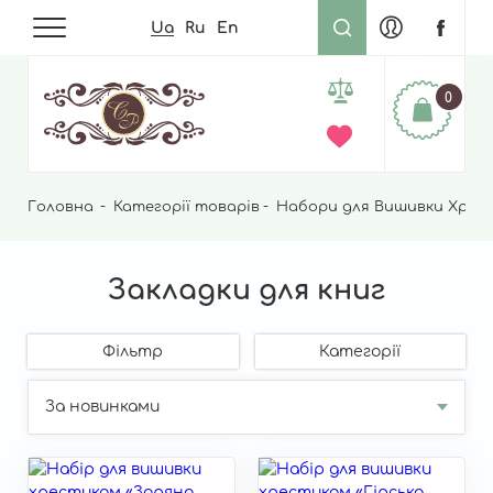
Ua
Ru
En
0
Головна
Рядок
Категорії товарів
Набори для Вишивки Хрес
навіґації
Закладки для книг
Фільтр
Категорії