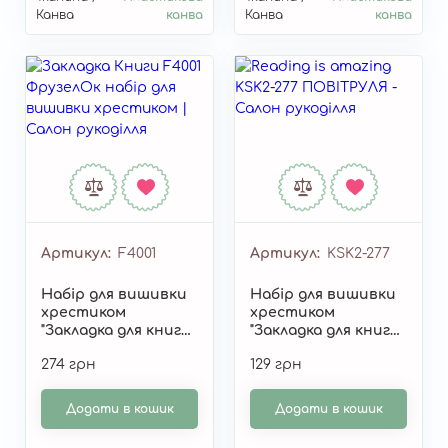
Канва
канва
Канва
канва
Артикул
F4001
Артикул
KSK2-277
Набір для вишивки
Набір для вишивки
хрестиком
хрестиком
"Закладка для книг
"Закладка для книги
"Книги" F4001
"Reading is amazing"
274 грн
129 грн
KSK2-277
Додати в кошик
Додати в кошик