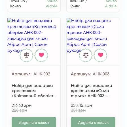
Тканина /
Канва
Тканина /
Канва
Канва
Aida14
Канва
Aida14
Артикул
AHK-002
Артикул
AHK-003
Набір для вишивки
Набір для вишивки
хрестиком
хрестиком «Сила
«Квітковий оберіг»
трьох» AHK-003 –
AHK-002 –
двостороння
216,60 грн
333,45 грн
двостороння
закладка для книги
228 грн
351 грн
закладка для книги
від Абрис Арт
від Абрис Арт
Додати в кошик
Додати в кошик