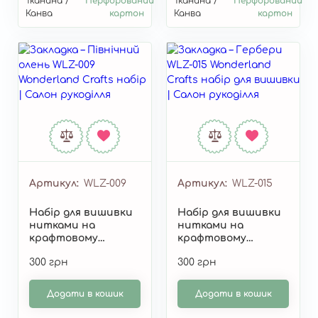
Тканина /
Перфорований
Тканина /
Перфорований
Канва
картон
Канва
картон
Артикул
WLZ-009
Артикул
WLZ-015
Набір для вишивки
Набір для вишивки
нитками на
нитками на
крафтовому
крафтовому
картоні «Закладка –
картоні «Закладка –
300 грн
300 грн
Пiвнiчний олень»
Гербери» WLZ-015
WLZ-009
Додати в кошик
Додати в кошик