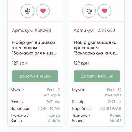
Артикул
KSK2-281
Артикул
KSK2-280
Набір для вишивки
Набір для вишивки
хрестиком
хрестиком
"Закладка для книги
"Закладка для книги
"Колесо року: Юль"
"Колесо року:
129 грн
129 грн
KSK2-281
Остара" KSK2-280
Додати в кошик
Додати в кошик
Муліне
Peri - 9
Муліне
Peri - 10
кольорів
кольорів
Розмір
7×21 см
Розмір
7×21 см
Виробник
ПОВІТРУЛЯ
Виробник
ПОВІТРУЛЯ
Тканина /
Канва
Тканина /
Канва
Канва
Aida16
Канва
Aida16