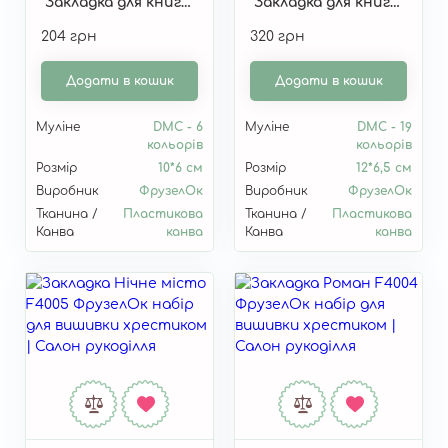
"Закладка для книг
"Закладка для книг
"Метелик" F4007
"Карета" F4006
204 грн
320 грн
Додати в кошик
Додати в кошик
Муліне
DMC - 6
Муліне
DMC - 19
кольорів
кольорів
Розмір
10*6 см
Розмір
12*6,5 см
Виробник
ФрузелОк
Виробник
ФрузелОк
Тканина /
Пластикова
Тканина /
Пластикова
Канва
канва
Канва
канва