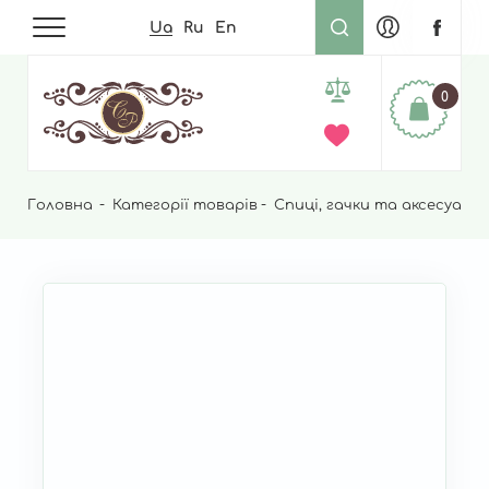
Ua
Ru
En
0
Головна
Рядок
Категорії товарів
Спиці, гачки та аксесуари 
навіґації