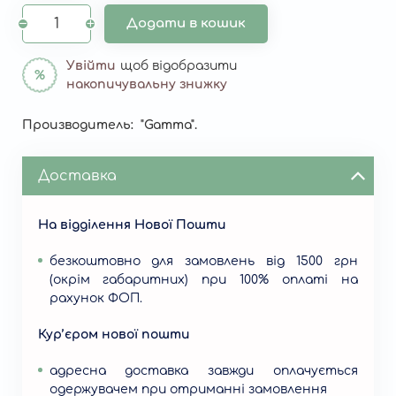
Додати в кошик
Увійти
щоб відобразити
накопичувальну знижку
Производитель: "Gamma".
від 5000 грн – 3%
від 7000 грн – 5%
від 10000 грн – 7%
Доставка
На відділення Нової Пошти
безкоштовно для замовлень від 1500 грн
(окрім габаритних) при 100% оплаті на
рахунок ФОП.
Кур’єром нової пошти
адресна доставка завжди оплачується
одержувачем при отриманні замовлення