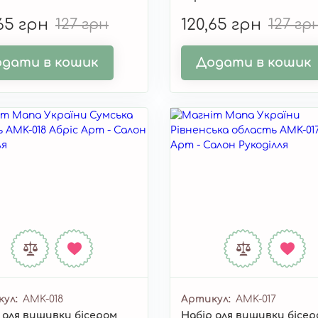
,65 грн
127 грн
120,65 грн
127 гр
дати в кошик
Додати в кошик
кул
AMK-018
Артикул
AMK-017
 для вишивки бісером
Набір для вишивки бісе