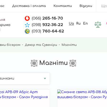
нас
Доставка і оплата
Контакти
Відгуки
(066)
265-16-70
лля
Ua
Ru
En
(098)
932-36-22
оримо
!
(093)
760-64-62
вки бісером
Декор та Сувеніри
Магніти
Магніти