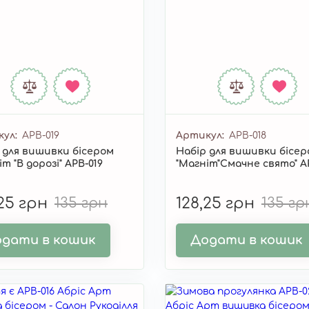
кул
APB-019
Артикул
APB-018
 для вишивки бісером
Набір для вишивки бісе
т "В дорозі" APB-019
"Магніт"Смачне свято" A
,25 грн
135 грн
128,25 грн
135 гр
дати в кошик
Додати в кошик