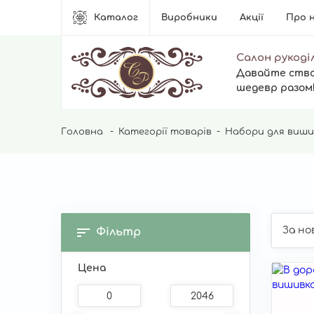
Основна
Каталог
Виробники
Акції
Про 
навіґація
Салон рукоді
Давайте ств
шедевр разом
Рядок
Головна
Категорії товарів
Набори для виши
навіґації
Фільтр
Цена