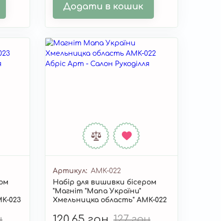
Додати в кошик
Артикул
AMK-022
ром
Набір для вишивки бісером
"Магніт "Мапа України"
MK-023
Хмельницка область" AMK-022
н
120,65 грн
127 грн