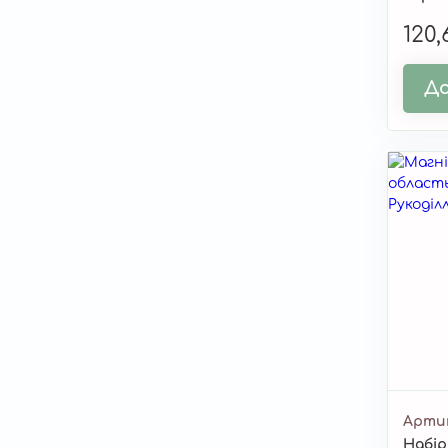
120
До
Арти
Набір