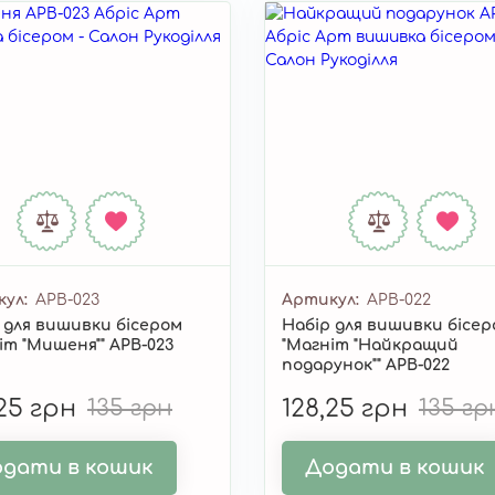
кул
APB-023
Артикул
APB-022
 для вишивки бісером
Набір для вишивки бісе
іт "Мишеня"" APB-023
"Магніт "Найкращий
подарунок"" APB-022
,25 грн
135 грн
128,25 грн
135 гр
дати в кошик
Додати в кошик