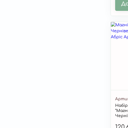
До
Арти
Набір
"Магн
Черні
120