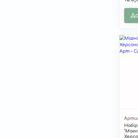
До
Арти
Набір
"Магн
Херсо