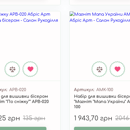
кул
APB-020
Артикул
AMK-100
 для вишивки бісером
Набір для вишивки бісе
іт "По сніжку"" APB-020
"Магніт "Мапа України" 
100
,25 грн
135 грн
1 943,70 грн
2046