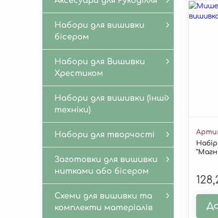
Аксесуари для Рукоділля
Набори для вишивки
бісером
Набори для Вишивки
Хрестиком
Набори для вишивки (Інші
техніки)
Арти
Набори для творчості
Набір
"Магн
Заготовки для вишивки
нитками або бісером
128
Схеми для вишивки та
До
комплекти матеріалів