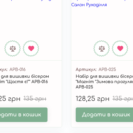
кул
APB-016
Артикул
APB-025
 для вишивки бісером
Набір для вишивки бісе
іт "Щастя є!"" APB-016
"Магніт "Зимова прогулян
APB-025
,25 грн
135 грн
128,25 грн
135 гр
дати в кошик
Додати в кошик