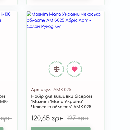
Артикул
AMK-025
ром
Набір для вишивки бісером
AMK-
"Магніт "Мапа України"
Чекаська область" AMK-025
 грн
120,65 грн
127 грн