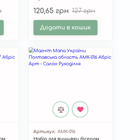
н
120,65 грн
127 грн
Додати в кошик
Артикул
AMK-016
ром
Набір для вишивки бісером