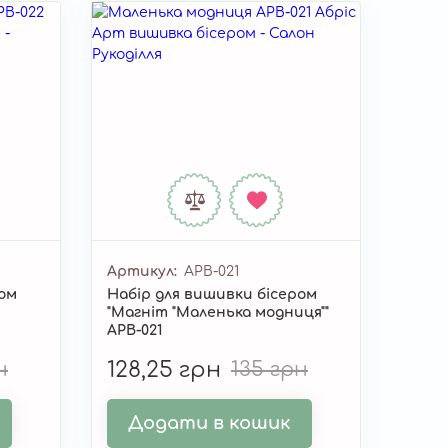
Артикул
APB-021
ром
Набір для вишивки бісером
"Магніт "Маленька модниця""
APB-021
н
128,25 грн
135 грн
Додати в кошик