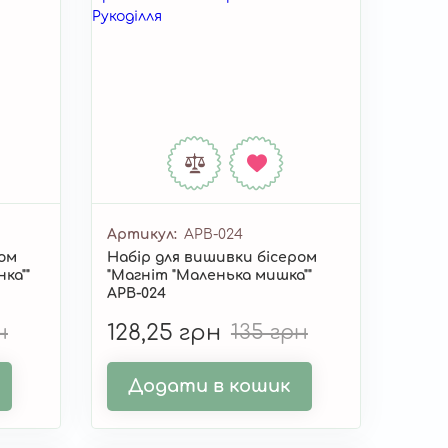
Артикул
APB-024
ром
Набір для вишивки бісером
ка""
"Магніт "Маленька мишка""
APB-024
н
128,25 грн
135 грн
Додати в кошик