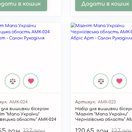
дати в кошик
Додати в кошик
кул
AMK-024
Артикул
AMK-023
 для вишивки бісером
Набір для вишивки бісе
іт "Мапа України"
"Магніт "Мапа України"
вецька область" AMK-024
Чернігівська область" A
,65 грн
127 грн
120,65 грн
127 гр