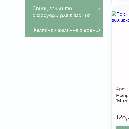
Спиці, гачки та
аксесуари для в'язання
Фелтінг / валяння з вовни
Арти
Набір
"Магн
128