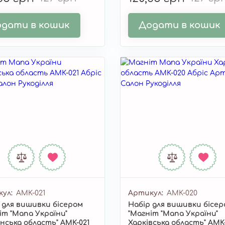
дати в кошик
Додати в кошик
кул
AMK-021
Артикул
AMK-020
 для вишивки бісером
Набір для вишивки бісе
іт "Мапа України"
"Магніт "Мапа України"
нська область" AMK-021
Харківська область" AMK