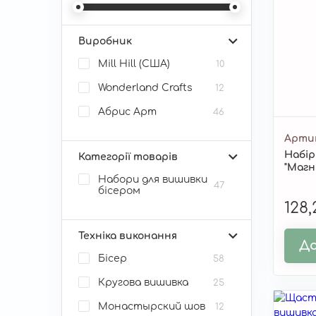
Виробник
Mill Hill (США)
10
Wonderland Crafts
12
Абрис Арт
46
Арти
Набір
Категорії товарів
"Магні
Набори для вишивки
47
бісером
128
Техніка виконання
До
Бісер
58
Кругова вишивка
25
Монастырский шов
12