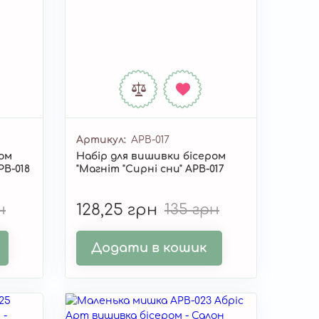
Артикул
APB-017
ром
Набір для вишивки бісером
PB-018
"Магніт "Сирні сни" APB-017
н
128,25 грн
135 грн
Додати в кошик