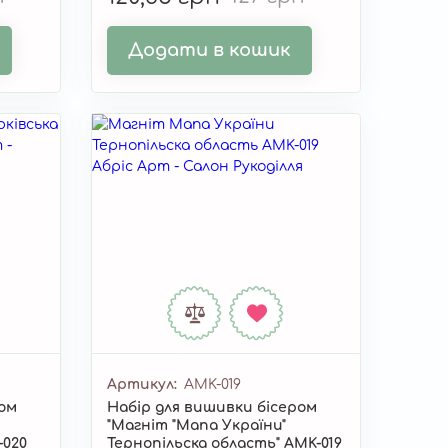
Додати в кошик
Артикул
AMK-019
ром
Набір для вишивки бісером
"Магніт "Мапа України"
-020
Тернопільска область" AMK-019