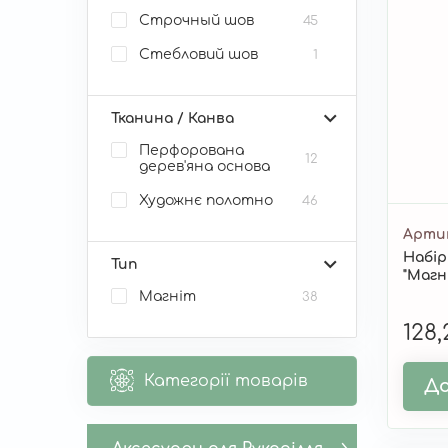
Строчный шов
45
Стебловий шов
1
Тканина / Канва
Перфорована
12
дерев'яна основа
Художнє полотно
46
Арти
Набір
Тип
"Магн
Магніт
38
128
Категорії товарів
До