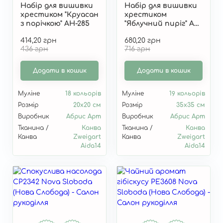
Набір для вишивки
Набір для вишивки
хрестиком "Круасан
хрестиком
з порічкою" AH-285
"Яблучний пиріг" AH-
280
414,20 грн
680,20 грн
436 грн
716 грн
Додати в кошик
Додати в кошик
Муліне
18 кольорів
Муліне
19 кольорів
Розмір
20x20 см
Розмір
35x35 см
Виробник
Абрис Арт
Виробник
Абрис Арт
Тканина /
Канва
Тканина /
Канва
Канва
Zweigart
Канва
Zweigart
Aida14
Aida14