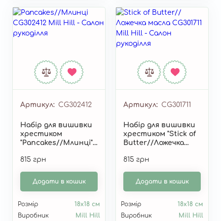
Артикул
CG302412
Артикул
CG301711
Набір для вишивки
Набір для вишивки
хрестиком
хрестиком "Stick of
"Pancakes//Млинці"
Butter//Ложечка
CG302412
масла" CG301711
815 грн
815 грн
Додати в кошик
Додати в кошик
Розмір
18х18 см
Розмір
18х18 см
Виробник
Mill Hill
Виробник
Mill Hill