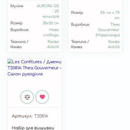
Муліне
AURORA 120
- 25
Розмір
55 см x 70
кольорів
см
Розмір
30х30 см
Виробник
Thea
Виробник
Нова
Gouverneur
слобода
(Нідерланди)
Тканина /
Канва
Тканина /
Канва
Канва
Aida16
Канва
Aida16
Артикул
T2081A
Набір для вишивки