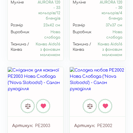
Муліне
AURORA 120
Муліне
AURORA 120
- 33
- 30
кольорів/12
кольорів/4
блендів
бленда
Розмір
23х42 см
Розмір
37х37 см
Виробник
Нова
Виробник
Нова
слобода
слобода
Тканина /
Канва Aida16
Тканина /
Канва Aida16
Канва
з фоновим
Канва
з фоновим
малюнком
малюнком
Артикул
РЕ2003
Артикул
РЕ2002