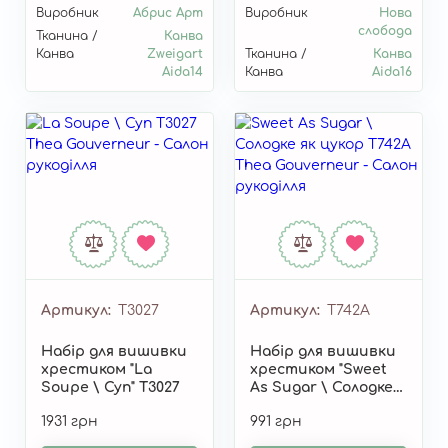
Виробник
Абрис Арт
Виробник
Нова
слобода
Тканина /
Канва
Канва
Zweigart
Тканина /
Канва
Aida14
Канва
Aida16
Артикул
T3027
Артикул
T742A
Набір для вишивки
Набір для вишивки
хрестиком "La
хрестиком "Sweet
Soupe \ Суп" T3027
As Sugar \ Солодке
як цукор" T742A
1931 грн
991 грн