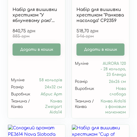
Набір для вишивки
Набір для вишивки
хрестиком "У
хрестиком "Ранкова
яблуневому раю"
насолода" СР2359
AH-305
840,75 грн
518,70 грн
885 грн
546 грн
Додати в кошик
Додати в кошик
Муліне
AURORA 120
- 28 кольора,
23 бленда
Муліне
58 кольорів
Розмір
26х26 см
Розмір
24x32 см
Виробник
Нова
Виробник
Абрис Арт
слобода
Тканина /
Канва
Тканина /
Канва Aida16
Канва
Zweigart
Канва
з фоновим
Aida14
малюнком