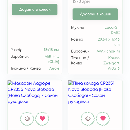
1270 грн
Додати в кошик
Додати в кошик
Муліне
Luca-S i
DMC
Розмір
20,64 x 17,46
cm
Розмір
18х18 см
Виробник
AVA (Іспанія)
Виробник
Mill Hill
Тканина /
Канва
(США)
Канва
Zweigart
Тканина / Канва
Льон
Aida16