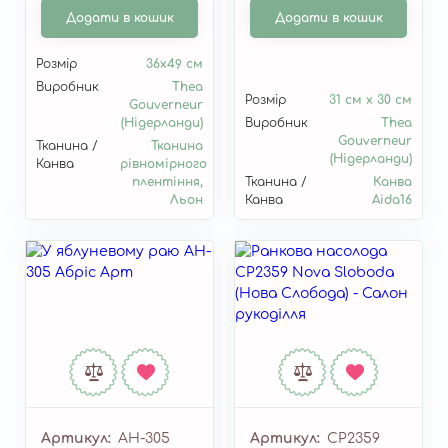
Додати в кошик
Додати в кошик
Розмір
36х49 см
Виробник
Thea
Розмір
31 см x 30 см
Gouverneur
(Нідерланди)
Виробник
Thea
Gouverneur
Тканина /
Тканина
(Нідерланди)
Канва
рівномірного
плентіння,
Тканина /
Канва
Льон
Канва
Aida16
Артикул
AH-305
Артикул
СР2359