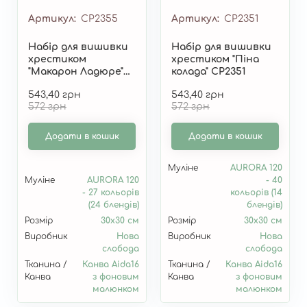
Артикул
СР2355
Артикул
СР2351
Набір для вишивки
Набір для вишивки
хрестиком
хрестиком "Піна
"Макарон Ладюре"
колада" СР2351
СР2355
543,40 грн
543,40 грн
572 грн
572 грн
Додати в кошик
Додати в кошик
Муліне
AURORA 120
Муліне
AURORA 120
- 40
- 27 кольорів
кольорів (14
(24 блендів)
блендів)
Розмір
30х30 см
Розмір
30х30 см
Виробник
Нова
Виробник
Нова
слобода
слобода
Тканина /
Канва Aida16
Тканина /
Канва Aida16
Канва
з фоновим
Канва
з фоновим
малюнком
малюнком