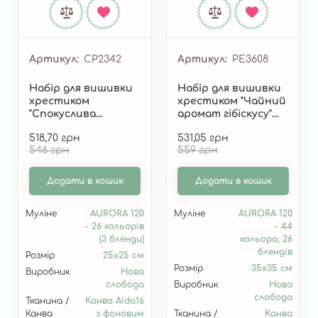
Артикул
СР2342
Артикул
РЕ3608
Набір для вишивки
Набір для вишивки
хрестиком
хрестиком "Чайний
"Спокуслива
аромат гібіскусу"
насолода" СР2342
РЕ3608
518,70 грн
531,05 грн
546 грн
559 грн
Додати в кошик
Додати в кошик
Муліне
AURORA 120
Муліне
AURORA 120
- 26 кольорів
- 44
(3 бленди)
кольора, 26
блендів
Розмір
25х25 см
Розмір
35х35 см
Виробник
Нова
слобода
Виробник
Нова
слобода
Тканина /
Канва Aida16
Канва
з фоновим
Тканина /
Канва