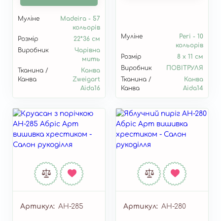
Муліне
Madeira - 57
кольорів
Муліне
Peri - 10
Розмір
22*36 см
кольорів
Виробник
Чарівна
Розмір
8 х 11 см
мить
Виробник
ПОВІТРУЛЯ
Тканина /
Канва
Канва
Zweigart
Тканина /
Канва
Aida16
Канва
Aida14
Артикул
AH-285
Артикул
AH-280