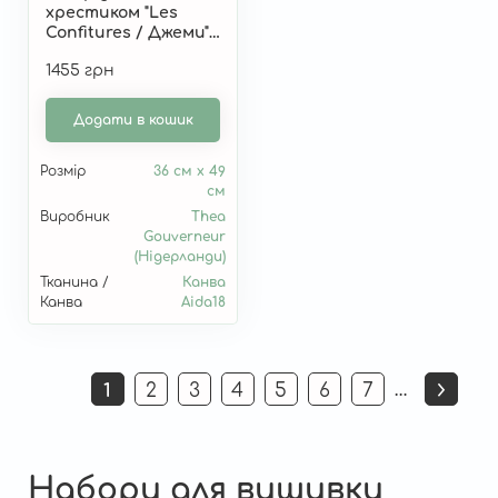
хрестиком "Les
Confitures / Джеми"
T2081A
1455 грн
Додати в кошик
Розмір
36 см x 49
см
Виробник
Thea
Gouverneur
(Нідерланди)
Тканина /
Канва
Канва
Aida18
Розбивка
…
1
2
3
4
5
6
7
Поточна
Страница
Страница
Страница
Страница
Страница
Страница
на
сторінка
сторінки
Набори для вишивки