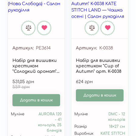
Артикул
РЕ3614
Артикул
K-0038
Набір для вишивки
Набір для вишивки
хрестиком
хрестиком "Cup of
"Солодкий аромат"
Autumn" арт. K-0038
РЕ3614
531,05 грн
624 грн
559 грн
Додати в кошик
Додати в кошик
Муліне
AURORA 120
Муліне
DMC - 12
- 41
кольорів
кольорів, 25
Розмір
18×27 см
блендів
Виробник
KATE STITCH