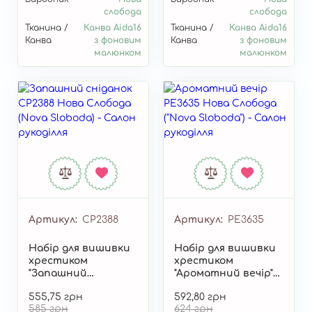
слобода
слобода
Тканина /
Канва Aida16
Тканина /
Канва Aida16
Канва
з фоновим
Канва
з фоновим
малюнком
малюнком
Артикул
СР2388
Артикул
РЕ3635
Набір для вишивки
Набір для вишивки
хрестиком
хрестиком
"Запашний
"Ароматний вечір"
сніданок" СР2388
РЕ3635
555,75 грн
592,80 грн
585 грн
624 грн