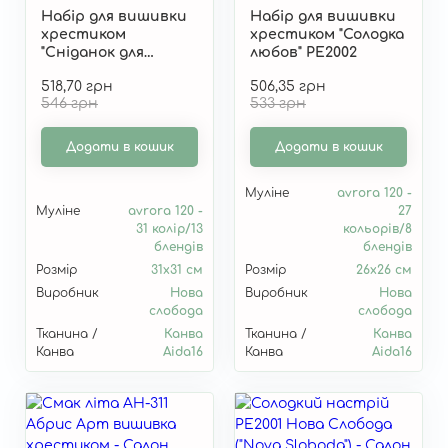
Набір для вишивки
Набір для вишивки
хрестиком
хрестиком "Солодка
"Сніданок для
любов" РЕ2002
коханої" РЕ2003
518,70 грн
506,35 грн
546 грн
533 грн
Додати в кошик
Додати в кошик
Муліне
avrora 120 -
Муліне
avrora 120 -
27
31 колір/13
кольорів/8
блендів
блендів
Розмір
31х31 см
Розмір
26х26 см
Виробник
Нова
Виробник
Нова
слобода
слобода
Тканина /
Канва
Тканина /
Канва
Канва
Aida16
Канва
Aida16