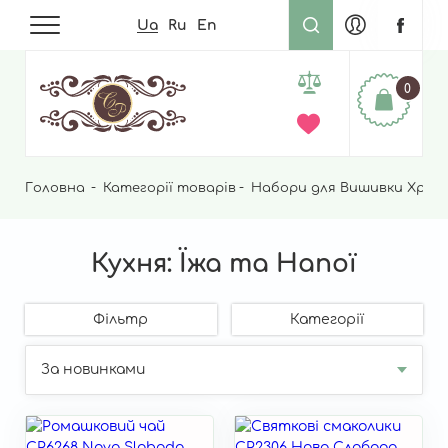
Ua
Ru
En
0
Головна
Рядок
Категорії товарів
Набори для Вишивки Хрес
навіґації
Кухня: Їжа та Напої
Фільтр
Категорії