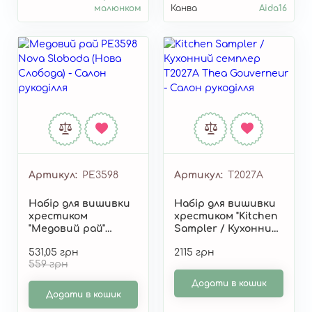
малюнком
Канва
Aida16
Артикул
РЕ3598
Артикул
T2027A
Набір для вишивки
Набір для вишивки
хрестиком
хрестиком "Kitchen
"Медовий рай"
Sampler / Кухонний
РЕ3598
семплер" T2027A
531,05 грн
2115 грн
559 грн
Додати в кошик
Додати в кошик