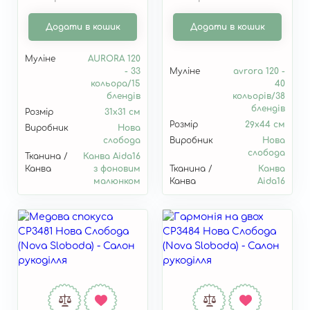
Додати в кошик
Додати в кошик
Муліне
AURORA 120
- 33
Муліне
avrora 120 -
кольора/15
40
блендів
кольорів/38
блендів
Розмір
31х31 см
Розмір
29х44 см
Виробник
Нова
слобода
Виробник
Нова
слобода
Тканина /
Канва Aida16
Канва
з фоновим
Тканина /
Канва
малюнком
Канва
Aida16