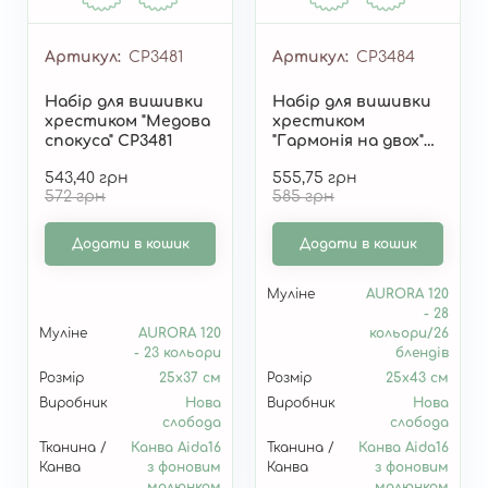
Артикул
СР3481
Артикул
СР3484
Набір для вишивки
Набір для вишивки
хрестиком "Медова
хрестиком
спокуса" СР3481
"Гармонія на двох"
СР3484
543,40 грн
555,75 грн
572 грн
585 грн
Додати в кошик
Додати в кошик
Муліне
AURORA 120
- 28
Муліне
AURORA 120
кольори/26
- 23 кольори
блендів
Розмір
25х37 см
Розмір
25х43 см
Виробник
Нова
Виробник
Нова
слобода
слобода
Тканина /
Канва Aida16
Тканина /
Канва Aida16
Канва
з фоновим
Канва
з фоновим
малюнком
малюнком