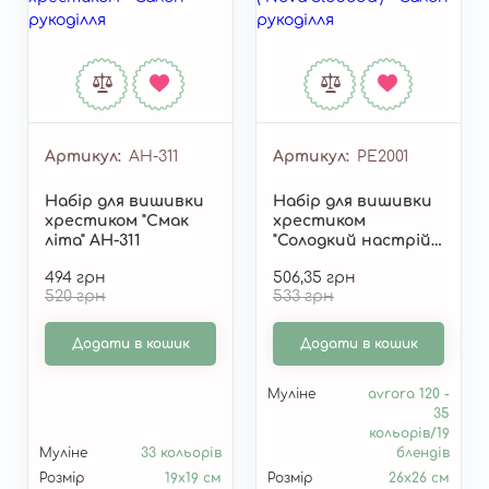
Артикул
AH-311
Артикул
РЕ2001
Набір для вишивки
Набір для вишивки
хрестиком "Смак
хрестиком
літа" AH-311
"Солодкий настрій"
РЕ2001
494 грн
506,35 грн
520 грн
533 грн
Додати в кошик
Додати в кошик
Муліне
avrora 120 -
35
кольорів/19
Муліне
33 кольорів
блендів
Розмір
19x19 см
Розмір
26х26 см