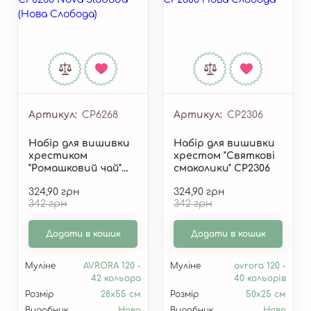
Артикул
СР6268
Артикул
СР2306
Набір для вишивки
Набір для вишивки
хрестиком
хрестом "Святкові
"Ромашковий чай"
смаколики" СР2306
СР6268
324,90 грн
324,90 грн
342 грн
342 грн
Додати в кошик
Додати в кошик
Муліне
AVRORA 120 -
Муліне
avrora 120 -
42 кольора
40 кольорів
Розмір
28х55 см
Розмір
50х25 см
Виробник
Нова
Виробник
Нова