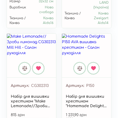
Розмір
32х32 см
LAND
Виробник
Нова
(Україна)
слобода
Тканина /
Канва
Тканина /
Канва
Канва
Zweigart
Канва
Aida16
Aida14
Артикул
CG302313
Артикул
P150
Набір для вишивки
Набір для вишивки
хрестиком "Make
хрестиком
Lemonade//Зроби
"Homemade Delights"
лимонад" CG302313
P150
815 грн
1 231,90 грн