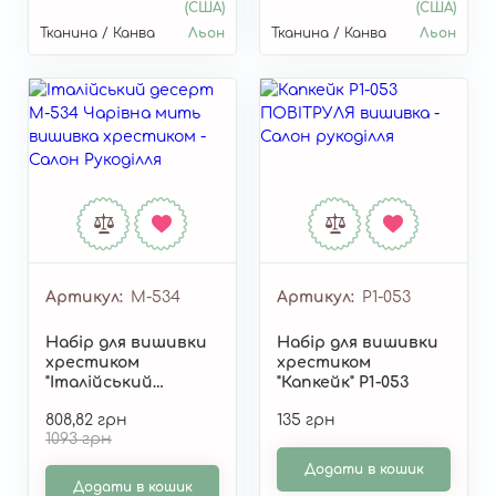
(США)
(США)
Тканина / Канва
Льон
Тканина / Канва
Льон
Артикул
М-534
Артикул
P1-053
Набір для вишивки
Набір для вишивки
хрестиком
хрестиком
"Італійський
"Капкейк" P1-053
десерт" М-534
808,82 грн
135 грн
1093 грн
Додати в кошик
Додати в кошик