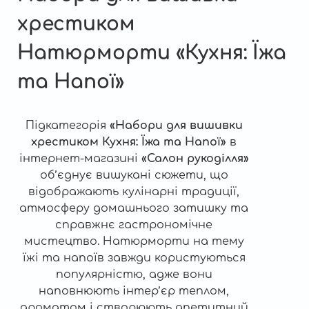
хрестиком
Натюрморти «Кухня: Їжа
та Напої»
Підкатегорія
«Набори для вишивки
хрестиком Кухня: Їжа та Напої»
в
інтернет-магазині
«Салон рукоділля»
об’єднує вишукані сюжети, що
відображають кулінарні традиції,
атмосферу домашнього затишку та
справжнє гастрономічне
мистецтво. Натюрморти на тему
їжі та напоїв завжди користуються
популярністю, адже вони
наповнюють інтер’єр теплом,
ароматом і створюють апетитний