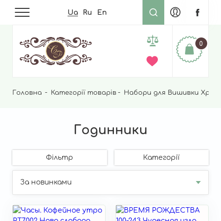
Ua
Ru
En
0
Головна
Рядок
Категорії товарів
Набори для Вишивки Хрес
навіґації
Годинники
Фільтр
Категорії