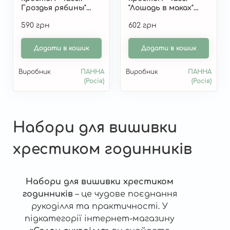
Гроздья рябины"
"Лошадь в маках"
Ч-1770
Ч-1434
590 грн
602 грн
Додати в кошик
Додати в кошик
Виробник
ПАННА
Виробник
ПАННА
(Росія)
(Росія)
Набори для вишивки
хрестиком годинників
Набори для вишивки хрестиком
годинників
– це чудове поєднання
рукоділля та практичності. У
підкатегорії інтернет-магазину