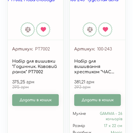
Артикул
РТ7002
Артикул
100-243
Набір для вишивки
Набір для
"Годинник. Кавовий
вишивання
ранок" РТ7002
хрестиком "ЧАС
РІЗДВА" 100-243
375,25 грн
381,21 грн
395 грн
393 грн
Додати в кошик
Додати в кошик
Муліне
GAMMA - 26
кольорів
Розмір
17 х 22 см
Виробник
Magic