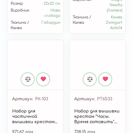
Розмір
22х22 см
Needle
Виробник
Нова
(Латвія)
слобода
Тканина /
Канва
Тканина /
Габардин
Канва
Zweigart
Канва
Aida14
Артикул
РК-103
Артикул
РТ6533
Набор для
Набор для вышивки
частичной
крестом "Часы.
вышивки крестом
Время готовить"
"Часы и розы" РК-103
РТ6533
971,62 грн
738,15 грн