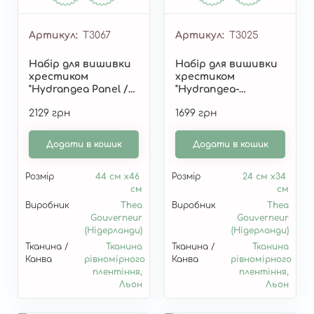
Артикул
T3067
Артикул
T3025
Набір для вишивки
Набір для вишивки
хрестиком
хрестиком
"Hydrangea Panel /
"Hydrangea-
Панно з
Anemone /
2129 грн
1699 грн
гортензіями" T3067
Гортензії та
анемони" T3025
Додати в кошик
Додати в кошик
Розмір
44 см x46
Розмір
24 см x34
см
см
Виробник
Thea
Виробник
Thea
Gouverneur
Gouverneur
(Нідерланди)
(Нідерланди)
Тканина /
Тканина
Тканина /
Тканина
Канва
рівномірного
Канва
рівномірного
плентіння,
плентіння,
Льон
Льон