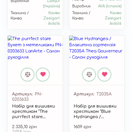
Виробник
LadyDi
(Україна)
Виробник
AVA (Іспанія)
Тканина /
Канва
Тканина /
Канва
Канва
Zweigart
Канва
Zweigart
Aida16
Aida16
Артикул
PN-
Артикул
T2035A
0203633
Набір для вишивки
Набір для вишивки
хрестиком "The
хрестиком "Blue
purrfect stare
Hydrangea /
(Букет з
Блакитна
2 335,10 грн
1609 грн
метеликами)" PN-
гортензія" T2035A
2458 грн