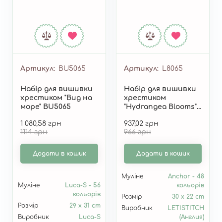
Артикул
BU5065
Артикул
L8065
Набір для вишивки
Набір для вишивки
хрестиком "Вид на
хрестиком
море" BU5065
"Hydrangea Blooms"
L8065
1 080,58 грн
937,02 грн
1114 грн
966 грн
Додати в кошик
Додати в кошик
Муліне
Anchor - 48
Муліне
Luca-S - 56
кольорів
кольорів
Розмір
30 x 22 cm
Розмір
29 x 31 cm
Виробник
LETISTITCH
Виробник
Luca-S
(Англия)