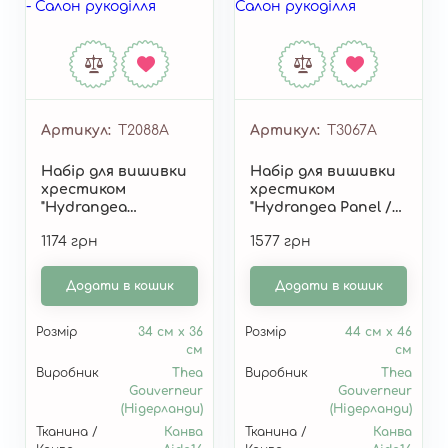
Артикул
T2088A
Артикул
T3067A
Набір для вишивки
Набір для вишивки
хрестиком
хрестиком
"Hydrangea
"Hydrangea Panel /
Alphabet / Алфавіт
Панно з
1174 грн
1577 грн
гортензії" T2088A
гортензіями" T3067A
Додати в кошик
Додати в кошик
Розмір
34 см x 36
Розмір
44 см x 46
см
см
Виробник
Thea
Виробник
Thea
Gouverneur
Gouverneur
(Нідерланди)
(Нідерланди)
Тканина /
Канва
Тканина /
Канва