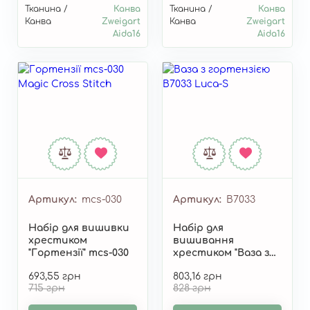
Тканина /
Канва
Тканина /
Канва
Канва
Zweigart
Канва
Zweigart
Aida16
Aida16
Артикул
mcs-030
Артикул
B7033
Набір для вишивки
Набір для
хрестиком
вишивання
"Гортензії" mcs-030
хрестиком "Ваза з
гортензією" B7033
693,55 грн
803,16 грн
715 грн
828 грн