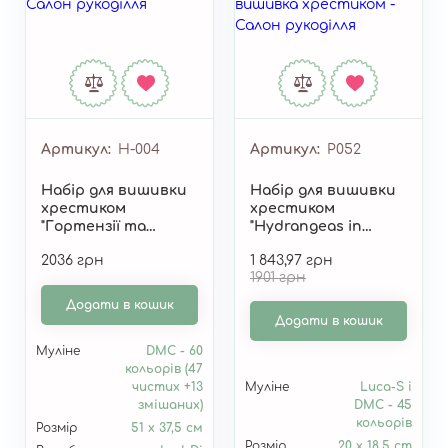
Артикул
Н-004
Артикул
P052
Набір для вишивки
Набір для вишивки
хрестиком
хрестиком
"Гортензії та
"Hydrangeas in
Ромашки" Н-004
Watercolor" P052
2036 грн
1 843,97 грн
1901 грн
Додати в кошик
Додати в кошик
Муліне
DMC - 60
кольорів (47
чистих +13
Муліне
Luca-S i
змішаних)
DMC - 45
кольорів
Розмір
51 х 37,5 см
Розмір
20 x 18.5 cm