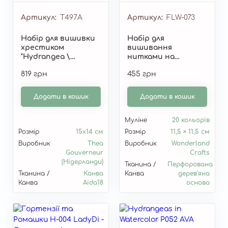
Артикул
T497A
Артикул
FLW-073
Набір для вишивки
Набір для
хрестиком
вишивання
"Hydrangea \
нитками на
Гортензія" T497A
дерев'яній
819 грн
455 грн
перфорованій
основі "Гортензія"
FLW-073
Додати в кошик
Додати в кошик
Муліне
20 кольорів
Розмір
15х14 см
Розмір
11,5 × 11,5 см
Виробник
Thea
Виробник
Wonderland
Gouverneur
Crafts
(Нідерланди)
Тканина /
Перфорована
Тканина /
Канва
Канва
дерев'яна
Канва
Aida18
основа