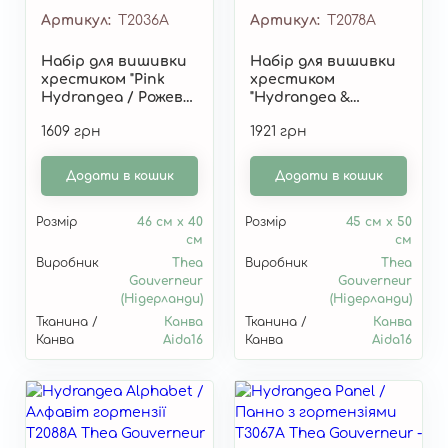
Артикул
T2036A
Артикул
T2078A
Набір для вишивки
Набір для вишивки
хрестиком "Pink
хрестиком
Hydrangea / Рожева
"Hydrangea &
гортензія" T2036A
Pansies / Гортензії
1609 грн
1921 грн
та братки" T2078A
Додати в кошик
Додати в кошик
Розмір
46 см x 40
Розмір
45 см x 50
см
см
Виробник
Thea
Виробник
Thea
Gouverneur
Gouverneur
(Нідерланди)
(Нідерланди)
Тканина /
Канва
Тканина /
Канва
Канва
Aida16
Канва
Aida16