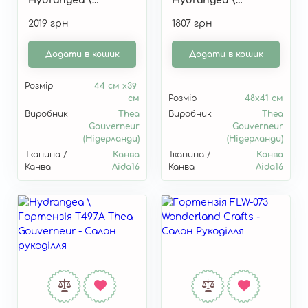
Hydrangea \
Hydrangea \
Гортензія
Гортензії" T2063A
2019 грн
1807 грн
блакитна" T2046
Додати в кошик
Додати в кошик
Розмір
44 см x39
см
Розмір
48х41 см
Виробник
Thea
Виробник
Thea
Gouverneur
Gouverneur
(Нідерланди)
(Нідерланди)
Тканина /
Канва
Тканина /
Канва
Канва
Aida16
Канва
Aida16