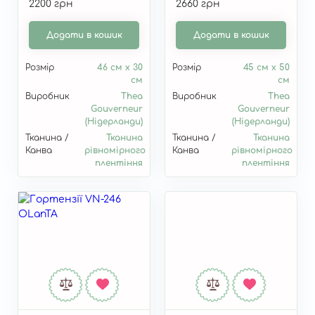
2200 грн
2660 грн
троянди" T442
та братки" T2078
Додати в кошик
Додати в кошик
Розмір
46 см x 30
Розмір
45 см x 50
см
см
Виробник
Thea
Виробник
Thea
Gouverneur
Gouverneur
(Нідерланди)
(Нідерланди)
Тканина /
Тканина
Тканина /
Тканина
Канва
рівномірного
Канва
рівномірного
плентіння
плентіння