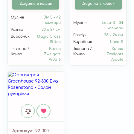
Додати в кошик
Додати в кошик
Муліне
DMC - 42
кольори
Муліне
Luca-S - 34
кольори
Розмір
20 х 27 см
Розмір
26 х 26 см
Виробник
Magic Cross
Stitch
Виробник
Luca-S
Тканина /
Канва
Тканина /
Канва
Канва
Zweigart
Канва
Zweigart
Aida16
Aida16
Артикул
92-300