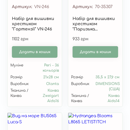
Артикул
VN-246
Артикул
70-35307
Набір для вишивки
Набір для вишивки
хрестиком
хрестиком
"Гортензії" VN-246
"Паризька
гортензія//Paris
1102 грн
933 грн
Hydrangea" 70-35307
Додати в кошик
Додати в кошик
Муліне
Peri - 36
кольорів
Розмір
21х28 см
Розмір
35,5 х 27,9 см
Виробник
Olanta
Виробник
DIMENSIONS
(США)
Тканина /
Канва
Канва
Zweigart
Тканина /
Канва
Aida16
Канва
Aida14