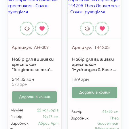
Артикул
AH-309
Артикул
T442.05
Набір для вишивки
Набір для вишивки
хрестиком
хрестиком
"Тендітна квітка"
"Hydrangea & Rose \
AH-309
Гортензії та
544,35 грн
1879 грн
троянди" T442.05
573 грн
Додати в кошик
Додати в кошик
Муліне
22 кольорів
Розмір
46х30 см
Розмір
19x27 см
Виробник
Thea
Виробник
Абрис Арт
Gouverneur
(Нідерланди)