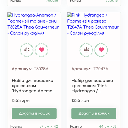
Канва
Aida16
Канва
Aida16
Артикул
T3025A
Артикул
T2047A
Набір для вишивки
Набір для вишивки
хрестиком
хрестиком "Pink
"Hydrangea-Anemon
Hydrangea /
/ Гортензії та
Гортензія рожева"
1555 грн
1355 грн
анемони" T3025A
T2047A
Додати в кошик
Додати в кошик
Розмір
37 см x 42
Розмір
44 см x39