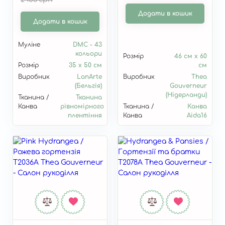
0203633
Додати в кошик
Додати в кошик
Муліне
DMC - 43
кольори
Розмір
46 см x 60
Розмір
35 x 50 см
см
Виробник
LanArte
Виробник
Thea
(Бельгія)
Gouverneur
(Нідерланди)
Тканина /
Тканина
Канва
рівномірного
Тканина /
Канва
плентіння
Канва
Aida16