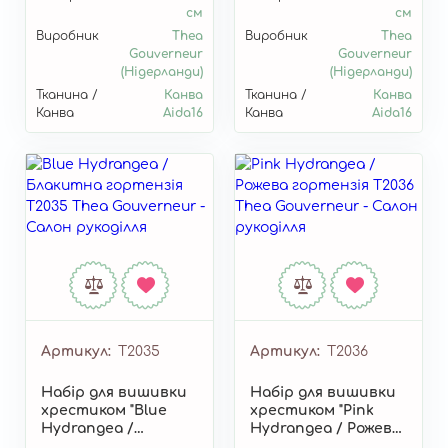
см
см
Виробник
Thea
Виробник
Thea
Gouverneur
Gouverneur
(Нідерланди)
(Нідерланди)
Тканина /
Канва
Тканина /
Канва
Канва
Aida16
Канва
Aida16
Артикул
T2035
Артикул
T2036
Набір для вишивки
Набір для вишивки
хрестиком "Blue
хрестиком "Pink
Hydrangea /
Hydrangea / Рожева
Блакитна
гортензія" T2036