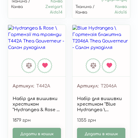
Тканина /
Канва
Канва
Zweigart
Тканина /
Канва
Aida14
Канва
Aida16
Артикул
T442A
Артикул
T2046A
Набір для вишивки
Набір для вишивки
хрестиком
хрестиком "Blue
"Hydrangea & Rose \
Hydrangea \
Гортензії та
Гортензія
1879 грн
1355 грн
троянди" T442A
блакитна" T2046A
Додати в кошик
Додати в кошик