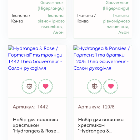
Gouverneur
Gouverneur
(Нідерланди)
(Нідерланди)
Тканина /
Тканина
Тканина /
Тканина
Канва
рівномірного
Канва
рівномірного
плентіння,
плентіння,
Льон
Льон
Артикул
T442
Артикул
T2078
Набір для вишивки
Набір для вишивки
хрестиком
хрестиком
"Hydrangea & Rose /
"Hydrangea &
Гортензії та
Pansies / Гортензії