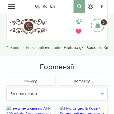
Ua
Ru
En
0
Головна
Рядок
Категорії товарів
Набори для Вишивки Хрес
навіґації
Гортензії
Фільтр
Категорії