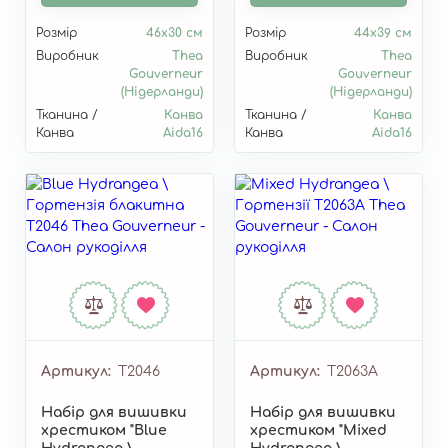
Розмір
46х30 см
Розмір
44х39 см
Виробник
Thea
Виробник
Thea
Gouverneur
Gouverneur
(Нідерланди)
(Нідерланди)
Тканина /
Канва
Тканина /
Канва
Канва
Aida16
Канва
Aida16
Артикул
T2046
Артикул
T2063A
Набір для вишивки
Набір для вишивки
хрестиком "Blue
хрестиком "Mixed