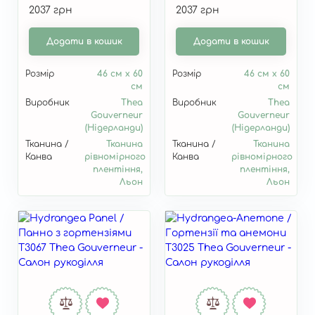
2037 грн
2037 грн
гортензія" T2035
Додати в кошик
Додати в кошик
Розмір
46 см x 60
Розмір
46 см x 60
см
см
Виробник
Thea
Виробник
Thea
Gouverneur
Gouverneur
(Нідерланди)
(Нідерланди)
Тканина /
Тканина
Тканина /
Тканина
Канва
рівномірного
Канва
рівномірного
плентіння,
плентіння,
Льон
Льон