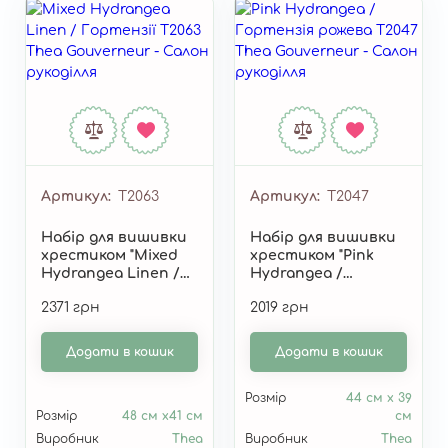
Артикул
T2063
Артикул
T2047
Набір для вишивки
Набір для вишивки
хрестиком "Mixed
хрестиком "Pink
Hydrangea Linen /
Hydrangea /
Гортензії" T2063
Гортензія рожева"
2371 грн
2019 грн
T2047
Додати в кошик
Додати в кошик
Розмір
44 см x 39
Розмір
48 см x41 см
см
Виробник
Thea
Виробник
Thea